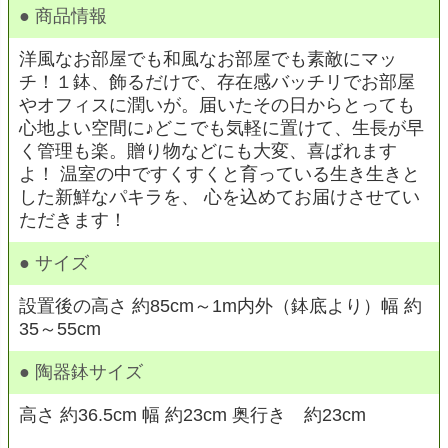
● 商品情報
洋風なお部屋でも和風なお部屋でも素敵にマッ
チ！１鉢、飾るだけで、存在感バッチリでお部屋
やオフィスに潤いが。届いたその日からとっても
心地よい空間に♪どこでも気軽に置けて、生長が早
く管理も楽。贈り物などにも大変、喜ばれます
よ！ 温室の中ですくすくと育っている生き生きと
した新鮮なパキラを、 心を込めてお届けさせてい
ただきます！
● サイズ
設置後の高さ 約85cm～1m内外（鉢底より）幅 約
35～55cm
● 陶器鉢サイズ
高さ 約36.5cm 幅 約23cm 奥行き 約23cm