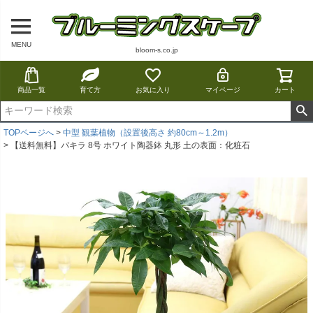
MENU
bloom-s.co.jp
商品一覧
育て方
お気に入り
マイページ
カート
TOPページへ
中型 観葉植物（設置後高さ 約80cm～1.2m）
【送料無料】パキラ 8号 ホワイト陶器鉢 丸形 土の表面：化粧石