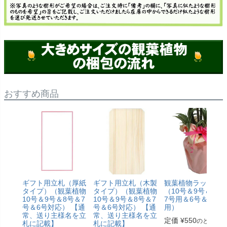
おすすめ商品
ギフト用立札（厚紙
ギフト用立札（木製
観葉植物ラッピン
タイプ）（観葉植物
タイプ）（観葉植物
（10号＆9号＆8号
10号＆9号＆8号＆7
10号＆9号＆8号＆7
7号用＆6号＆5号
号＆6号対応） 【通
号＆6号対応） 【通
用）
常、送り主様名を立
常、送り主様名を立
定価
¥
550
のところ
札に記載】
札に記載】