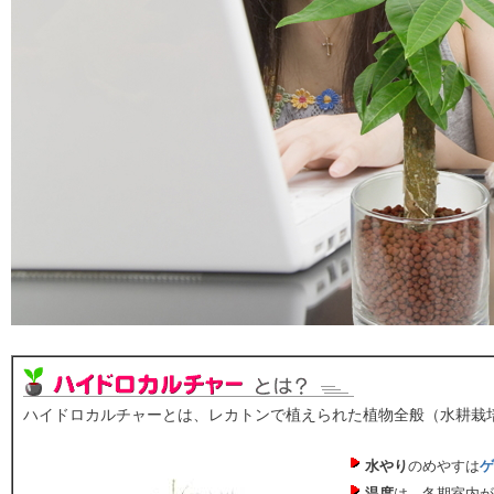
ハイドロカルチャーとは、レカトンで植えられた植物全般（水耕栽
水やり
のめやすは
ゲ
温度
は、冬期室内が5