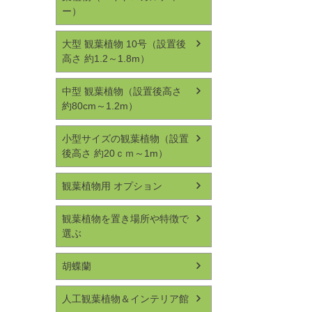
ー）
大型 観葉植物 10号（設置後
高さ 約1.2～1.8m）
中型 観葉植物（設置後高さ
約80cm～1.2m）
小型サイズの観葉植物（設置
後高さ 約20ｃｍ～1m）
観葉植物用 オプション
観葉植物を置き場所や特徴で
選ぶ
胡蝶蘭
人工観葉植物＆インテリア館