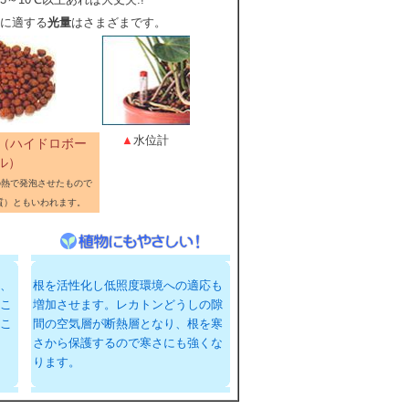
に適する
光量
はさまざまです。
▲
水位計
 （ハイドロボー
ル）
の熱で発泡させたもので
質）ともいわれます。
、
根を活性化し低照度環境への適応も
こ
増加させます。レカトンどうしの隙
こ
間の空気層が断熱層となり、根を寒
さから保護するので寒さにも強くな
ります。