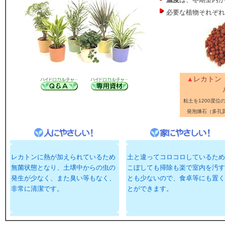
必要な植物それぞれ
レカトン
▲
粘土を1200度位
発
泡
煉石（多孔
レカトンに熱が加えられているため
土と違ってコロコロしているため
無菌状態となり、土壌中からの虫の
こぼしても掃除も楽で室内を汚す
発生が少なく、また臭い等もなく、
とも少ないので、食卓等にも置く
非常に清潔です。
とができます。