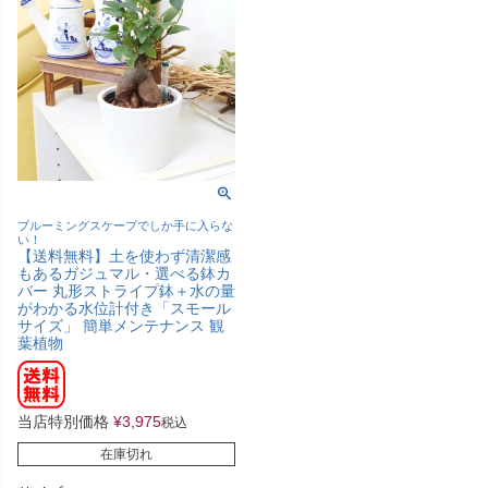
ブルーミングスケープでしか手に入らな
い！
【送料無料】土を使わず清潔感
もあるガジュマル・選べる鉢カ
バー 丸形ストライプ鉢＋水の量
がわかる水位計付き「スモール
サイズ」 簡単メンテナンス 観
葉植物
当店特別価格
¥
3,975
税込
在庫切れ