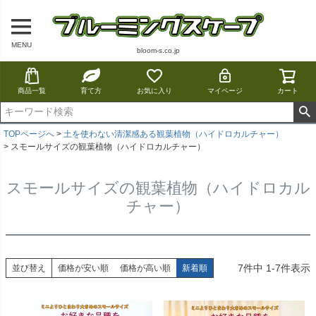
MENU
bloom-s.co.jp
商品一覧
育て方
お気に入り
マイページ
カート
TOPページへ
土を使わない清潔感ある観葉植物（ハイドロカルチャー）
スモールサイズの観葉植物（ハイドロカルチャー）
スモールサイズの観葉植物（ハイドロカル
チャー）
7
件中
1
-
7
件表示
並び替え
価格が安い順
価格が高い順
新着順