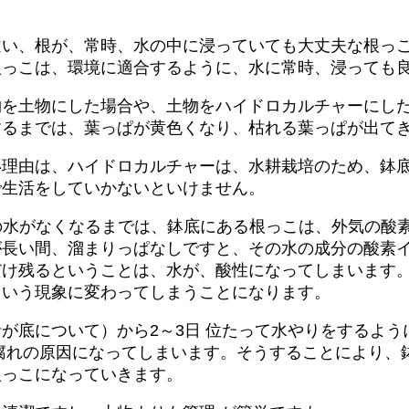
違い、根が、常時、水の中に浸っていても大丈夫な根っ
根っこは、環境に適合するように、水に常時、浸っても
物を土物にした場合や、土物をハイドロカルチャーにし
するまでは、葉っぱが黄色くなり、枯れる葉っぱが出て
い理由は、ハイドロカルチャーは、水耕栽培のため、鉢
で生活をしていかないといけません。
の水がなくなるまでは、鉢底にある根っこは、外気の酸
が長い間、溜まりっぱなしですと、その水の成分の酸素
だけ残るということは、水が、酸性になってしまいます
という現象に変わってしまうことになります。
が底について）から2～3日 位たって水やりをするよ
腐れの原因になってしまいます。そうすることにより、
根っこになっていきます。