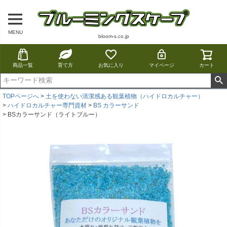
MENU
bloom-s.co.jp
商品一覧
育て方
お気に入り
マイページ
カート
TOPページへ
土を使わない清潔感ある観葉植物（ハイドロカルチャー）
ハイドロカルチャー専門資材
BS カラーサンド
BSカラーサンド（ライトブルー）