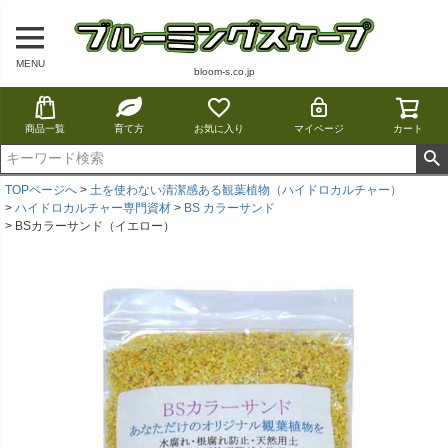
MENU
bloom-s.co.jp
商品一覧
育て方
お気に入り
マイページ
カート
TOPページへ
土を使わない清潔感ある観葉植物（ハイドロカルチャー）
ハイドロカルチャー専門資材
BS カラーサンド
BSカラーサンド（イエロー）