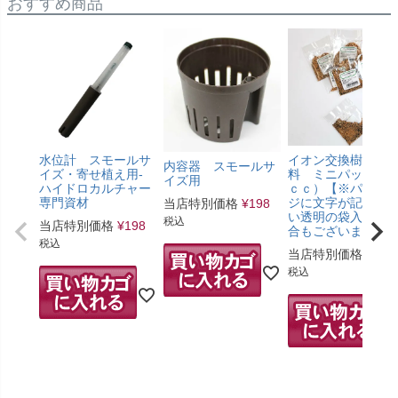
おすすめ商品
水位計 スモールサ
イオン交換樹脂肥
内容器 スモールサ
イズ・寄せ植え用-
料 ミニパック（5
イズ用
ハイドロカルチャー
ｃｃ）【※パッケ
専門資材
ジに文字が記載の
当店特別価格
¥
198
い透明の袋入りの
税込
当店特別価格
¥
198
合もございます。
税込
当店特別価格
¥
275
税込