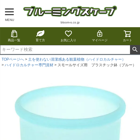
MENU
bloom-s.co.jp
商品一覧
育て方
お気に入り
マイページ
カート
TOPページへ
土を使わない清潔感ある観葉植物（ハイドロカルチャー）
ハイドロカルチャー専門資材
スモールサイズ用 プラスチック鉢（ブルー）