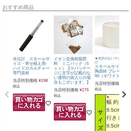
おすすめ商品
水位計 スモールサ
イオン交換樹脂肥
★光沢のないマットな仕
げ
イズ・寄せ植え用-
料 ミニパック（5
スモールサイズ
ハイドロカルチャー
ｃｃ）【※パッケー
陶器鉢 プレーン
専門資材
ジに文字が記載のな
90（ホワイト）
い透明の袋入りの場
当店特別価格
¥
198
合もございます。】
当店特別価格
¥
990
税込
税込
当店特別価格
¥
275
税込
幅 約
9.5cm 奥
サ
行き 約
イ
9.5cm 高
ズ