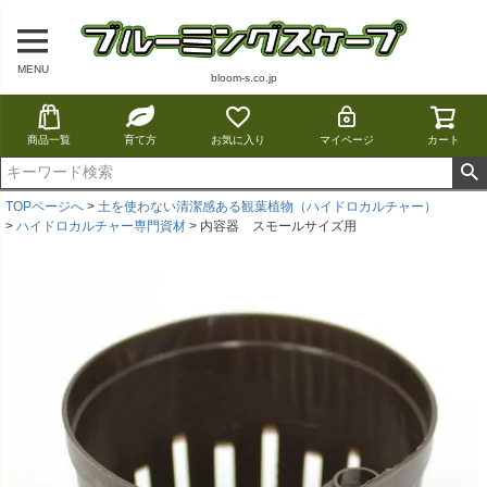
MENU
bloom-s.co.jp
商品一覧
育て方
お気に入り
マイページ
カート
TOPページへ
土を使わない清潔感ある観葉植物（ハイドロカルチャー）
ハイドロカルチャー専門資材
内容器 スモールサイズ用