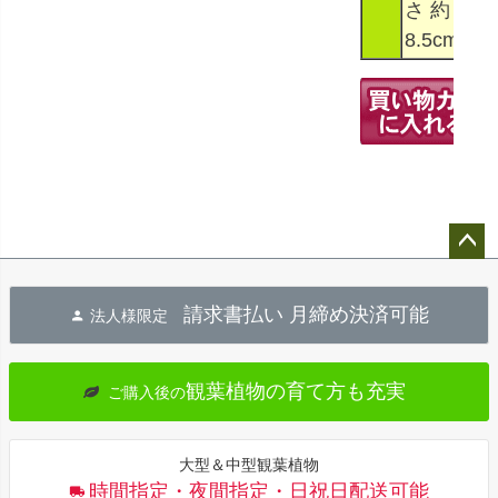
さ 約
8.5cm
ペー
ジト
請求書払い 月締め決済可能
法人様限定
ップ
へ
観葉植物の育て方も充実
ご購入後の
大型＆中型観葉植物
時間指定・夜間指定・日祝日配送可能