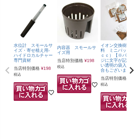
水位計 スモールサ
イオン交換樹脂肥
内容器 スモールサ
イズ・寄せ植え用-
料 ミニパック（5
イズ用
ハイドロカルチャー
ｃｃ）【※パッケ
専門資材
ジに文字が記載の
当店特別価格
¥
198
い透明の袋入りの
税込
当店特別価格
¥
198
合もございます。
税込
当店特別価格
¥
275
税込