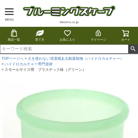
MENU
bloom-s.co.jp
商品一覧
育て方
お気に入り
マイページ
カート
TOPページへ
土を使わない清潔感ある観葉植物（ハイドロカルチャー）
ハイドロカルチャー専門資材
スモールサイズ用 プラスチック鉢（グリーン）