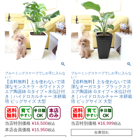
ブルーミングスケープでしか手に入らな
ブルーミングスケープでしか手に入らな
い！
い！
【送料無料】土を使わないで清
【送料無料】土を使わないで清
潔なモンステラ・ホワイトスク
潔なオーガスタ・ブラックスク
エア陶器鉢 Gタイプ＋水位計付
エア陶器鉢 Gタイプ＋水位計付
き｜ハイドロカルチャー 水耕栽
き｜ハイドロカルチャー 水耕栽
培 ビッグサイズ 大型
培 ビッグサイズ 大型
当店特別価格
¥
16,500
当店特別価格
¥
16,999
税込
税込
本店会員価格
¥
15,950
税込
在庫切れ