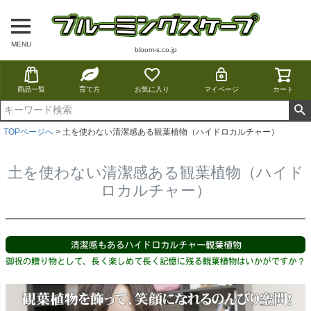
MENU
bloom-s.co.jp
商品一覧
育て方
お気に入り
マイページ
カート
TOPページへ
土を使わない清潔感ある観葉植物（ハイドロカルチャー）
土を使わない清潔感ある観葉植物（ハイド
ロカルチャー）