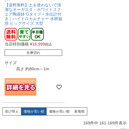
い！
【送料無料】土を使わないで清
潔なオーガスタ・ホワイトスク
エア陶器鉢 Gタイプ＋水位計付
き｜ハイドロカルチャー 水耕栽
培 ビッグサイズ 大型
当店特別価格
¥
16,999
税込
在庫切れ
サイズ
高さ 約80cm～1m
並び替え
価格が安い順
価格が高い順
新着順
169
件中
161
-
169
件表示