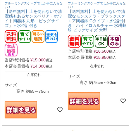
ブルーミングスケープでしか手に入らな
ブルーミングスケープでしか手に入らな
い！
い！
【送料無料】土を使わないで清
【送料無料】土を使わないで清
潔感もあるサンスベリア・ホワ
潔なモンステラ・ブラックスク
イト陶器鉢 丸形「ビッグサイ
エア陶器鉢 Gタイプ＋水位計付
ズ」＋水位計付き
き｜ハイドロカルチャー 水耕栽
培 ビッグサイズ 大型
当店特別価格
¥
16,500
税込
本店会員価格
¥
15,950
税込
当店特別価格
¥
15,000
税込
本店会員価格
¥
14,300
在庫切れ
税込
在庫切れ
サイズ
高さ 約75cm～90cm
サイズ
高さ 約65～75cm