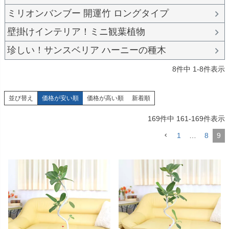
ミリオンバンブー 開運竹 ロングタイプ
壁掛けインテリア！ミニ観葉植物
珍しい！サンスベリア ハーニーの種木
8
件中
1
-
8
件表示
並び替え
価格が安い順
価格が高い順
新着順
169
件中
161
-
169
件表示
1
…
8
9