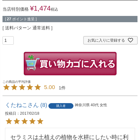
¥
1,474
当店特別価格
税込
[
27
ポイント進呈 ]
送料パターン
通常送料
お気に入りに登録する
5.00
1
くたねこ
8
神奈川県
40代
女性
購入者
投稿日
2017/02/18
セラミスは土植えの植物を水耕にしたい時に利