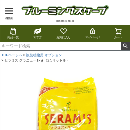
MENU
bloom-s.co.jp
商品一覧
育て方
お気に入り
マイページ
カート
TOPページへ
観葉植物用 オプション
セラミス グラニュー1kｇ（2.5リットル）