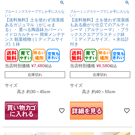
ブルーミングスケープでしか手に入らな
ブルーミングスケープでしか手に入らな
い！
い！
【送料無料】土を使わず清潔感
【送料無料】土を使わず清潔感
あるガジュマル（がじゅま
もある曲がり仕立てのアルティ
る）・ 選べる陶器鉢カバー ハ
シーマ（アルテシーマ）・ブラ
イドロカルチャー 簡単メンテナ
ックスクエアプラスチック鉢
ンス 観葉植物 (ミディアムサイ
「ミディアムサイズ」＋水位計
ズ) １鉢
付き
当店特別価格
¥
7,480
当店特別価格
¥
6,580
税込
税込
在庫切れ
在庫切れ
サイズ
サイズ
高さ 約30～45cm
高さ 約40～55cm