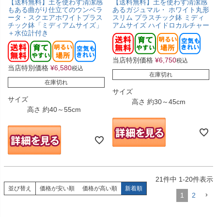
【送料無料】土を使わず清潔感
【送料無料】土を使わず清潔感
もある曲がり仕立てのウンベラ
あるガジュマル・ ホワイト丸形
ータ・スクエアホワイトプラス
スリム プラスチック鉢 ミディ
チック鉢「ミディアムサイズ」
アムサイズ ハイドロカルチャー
＋水位計付き
当店特別価格
¥
6,750
税込
当店特別価格
¥
6,580
税込
在庫切れ
在庫切れ
サイズ
サイズ
高さ 約30～45cm
高さ 約40～55cm
21
件中
1
-
20
件表示
並び替え
価格が安い順
価格が高い順
新着順
1
2