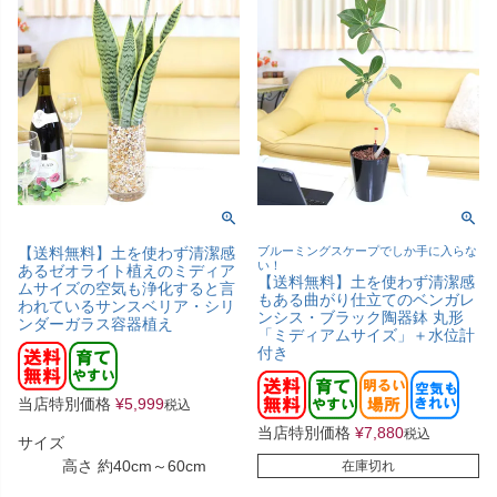
【送料無料】土を使わず清潔感
ブルーミングスケープでしか手に入らな
い！
あるゼオライト植えのミディア
【送料無料】土を使わず清潔感
ムサイズの空気も浄化すると言
もある曲がり仕立てのベンガレ
われているサンスベリア・シリ
ンシス・ブラック陶器鉢 丸形
ンダーガラス容器植え
「ミディアムサイズ」＋水位計
付き
当店特別価格
¥
5,999
税込
当店特別価格
¥
7,880
税込
サイズ
高さ 約40cm～60cm
在庫切れ