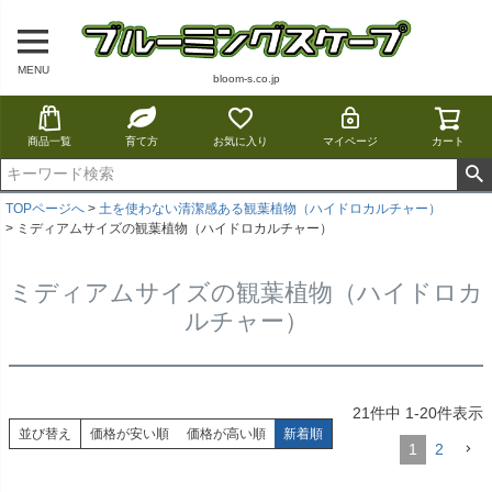
MENU
bloom-s.co.jp
商品一覧
育て方
お気に入り
マイページ
カート
TOPページへ
土を使わない清潔感ある観葉植物（ハイドロカルチャー）
ミディアムサイズの観葉植物（ハイドロカルチャー）
ミディアムサイズの観葉植物（ハイドロカ
ルチャー）
21
件中
1
-
20
件表示
並び替え
価格が安い順
価格が高い順
新着順
1
2