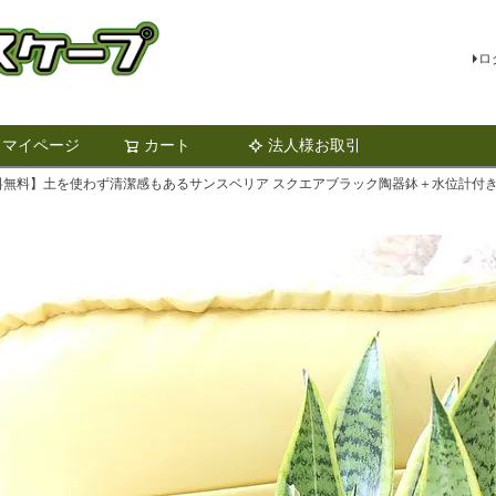
ロ
マイページ
カート
法人様お取引
検索
料無料】土を使わず清潔感もあるサンスベリア スクエアブラック陶器鉢＋水位計付き