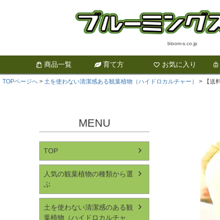
bloom-s.co.jp
商品一覧
育て方
お気に入り
TOPページへ
土を使わない清潔感ある観葉植物（ハイドロカルチャー）
【送
MENU
TOP
人気の観葉植物の種類から選
ぶ
土を使わない清潔感のある観
葉植物（ハイドロカルチャ