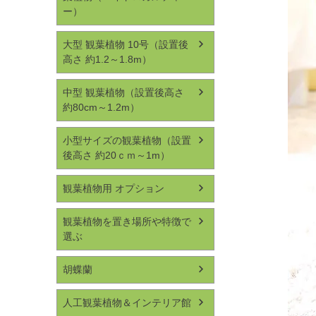
ー）
大型 観葉植物 10号（設置後
高さ 約1.2～1.8m）
中型 観葉植物（設置後高さ
約80cm～1.2m）
小型サイズの観葉植物（設置
後高さ 約20ｃｍ～1m）
観葉植物用 オプション
観葉植物を置き場所や特徴で
選ぶ
胡蝶蘭
人工観葉植物＆インテリア館