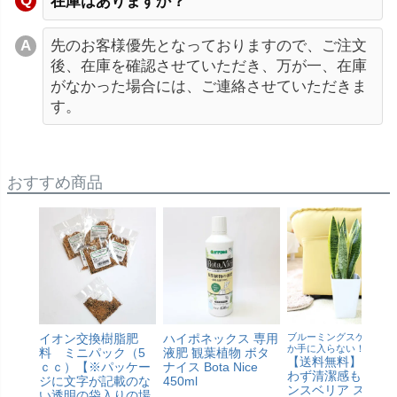
在庫はありますか？
先のお客様優先となっておりますので、ご注文
後、在庫を確認させていただき、万が一、在庫
がなかった場合には、ご連絡させていただきま
す。
おすすめ商品
イオン交換樹脂肥
ハイポネックス 専用
ブルーミングスケープで
か手に入らない！
料 ミニパック（5
液肥 観葉植物 ボタ
【送料無料】土を
ｃｃ）【※パッケー
ナイス Bota Nice
わず清潔感もある
ジに文字が記載のな
450ml
ンスベリア スクエ
い透明の袋入りの場