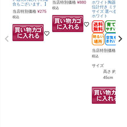
当店特別価格
¥
880
ホワイト陶器鉢＋
合もございます。】
位計付き ミディア
税込
当店特別価格
¥
275
サイズ 選べる鉢色
ホワイト
税込
当店特別価格
¥
4,9
税込
サイズ
高さ 約35～
45cm