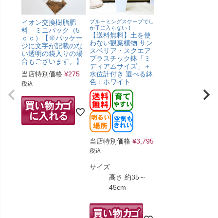
イオン交換樹脂肥
ブルーミングスケープでし
か手に入らない！
料 ミニパック（5
【送料無料】土を使
ｃｃ）【※パッケー
わない観葉植物 サン
ジに文字が記載のな
スベリア・スクエア
い透明の袋入りの場
プラスチック鉢「ミ
合もございます。】
ディアムサイズ」＋
当店特別価格
¥
275
水位計付き 選べる鉢
色：ホワイト
税込
当店特別価格
¥
3,795
税込
サイズ
高さ 約35～
45cm