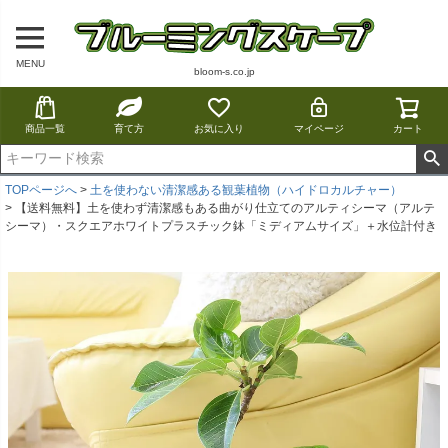
MENU
bloom-s.co.jp
商品一覧
育て方
お気に入り
マイページ
カート
TOPページへ
土を使わない清潔感ある観葉植物（ハイドロカルチャー）
【送料無料】土を使わず清潔感もある曲がり仕立てのアルティシーマ（アルテ
シーマ）・スクエアホワイトプラスチック鉢「ミディアムサイズ」＋水位計付き