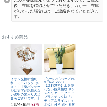
先のお客様優先となっておりますので、ご注文
後、在庫を確認させていただき、万が一、在庫
がなかった場合には、ご連絡させていただきま
す。
おすすめ商品
イオン交換樹脂肥
ブルーミングスケープでし
か手に入らない！
料 ミニパック（5
【送料無料】土を使
ｃｃ）【※パッケー
わない観葉植物 サン
ジに文字が記載のな
スベリア・スクエア
い透明の袋入りの場
プラスチック鉢「ミ
合もございます。】
ディアムサイズ」＋
当店特別価格
¥
275
水位計付き 選べる鉢