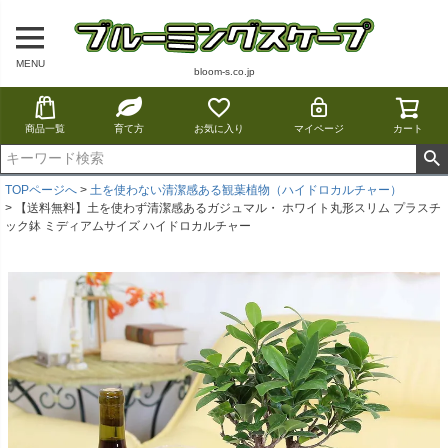
MENU
bloom-s.co.jp
商品一覧
育て方
お気に入り
マイページ
カート
TOPページへ
土を使わない清潔感ある観葉植物（ハイドロカルチャー）
【送料無料】土を使わず清潔感あるガジュマル・ ホワイト丸形スリム プラスチ
ック鉢 ミディアムサイズ ハイドロカルチャー