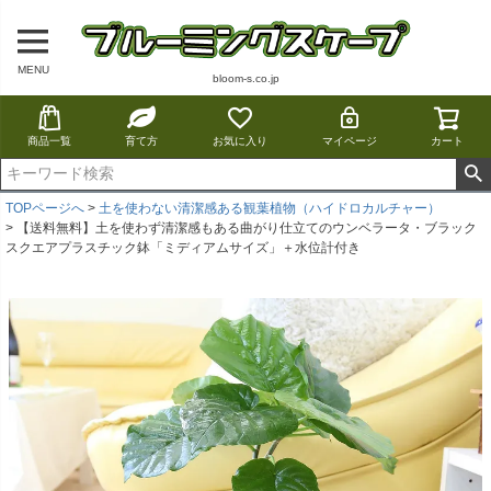
MENU
bloom-s.co.jp
商品一覧
育て方
お気に入り
マイページ
カート
TOPページへ
土を使わない清潔感ある観葉植物（ハイドロカルチャー）
【送料無料】土を使わず清潔感もある曲がり仕立てのウンベラータ・ブラック
スクエアプラスチック鉢「ミディアムサイズ」＋水位計付き