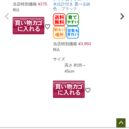
当店特別価格
¥
275
水位計付き 選べる鉢
色：ブラック
税込
当店特別価格
¥
3,950
税込
サイズ
高さ 約35～
45cm