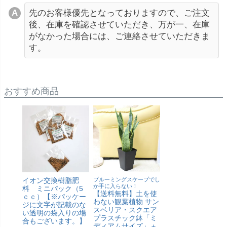
先のお客様優先となっておりますので、ご注文
後、在庫を確認させていただき、万が一、在庫
がなかった場合には、ご連絡させていただきま
す。
おすすめ商品
イオン交換樹脂肥
ブルーミングスケープでし
か手に入らない！
料 ミニパック（5
【送料無料】土を使
ｃｃ）【※パッケー
わない観葉植物 サン
ジに文字が記載のな
スベリア・スクエア
い透明の袋入りの場
プラスチック鉢「ミ
合もございます。】
ディアムサイズ」＋