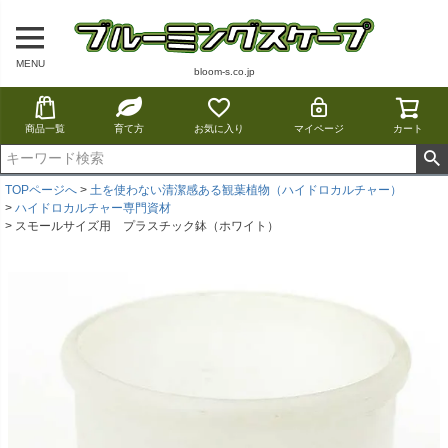
MENU
bloom-s.co.jp
商品一覧
育て方
お気に入り
マイページ
カート
TOPページへ
土を使わない清潔感ある観葉植物（ハイドロカルチャー）
ハイドロカルチャー専門資材
スモールサイズ用 プラスチック鉢（ホワイト）