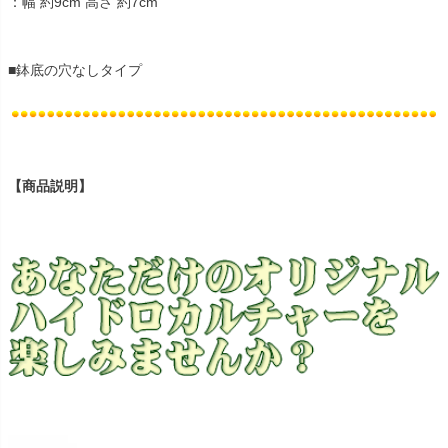
：幅 約9cm 高さ 約7cm
■鉢底の穴なしタイプ
【商品説明】