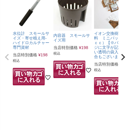
水位計 スモールサ
イオン交換樹脂肥
内容器 スモールサ
イズ・寄せ植え用-
料 ミニパック（5
イズ用
ハイドロカルチャー
ｃｃ）【※パッケ
専門資材
ジに文字が記載の
当店特別価格
¥
198
い透明の袋入りの
税込
当店特別価格
¥
198
合もございます。
税込
当店特別価格
¥
275
税込