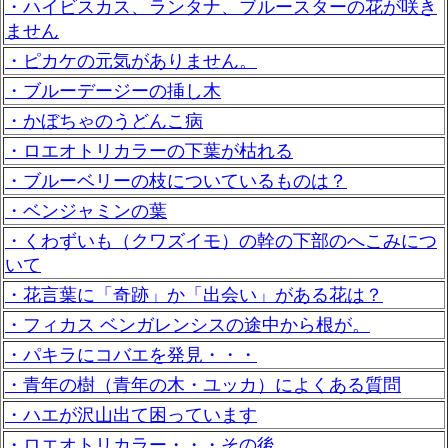
・ハイビスカス、ランタナ、ブルースターの花が咲き
ません
・ピカケの元気がありません。
・ブルーデージーの挿し木
・かぼちゃのうどんこ病
・ロエオトリカラーの下葉が枯れる
・ブルーベリーの枝についているものは？
・ベンジャミンの葉
・くわずいも（クワズイモ）の幹の下部のへこみにつ
いて
・花言葉に「奇跡」か「出会い」がある花は？
・フィカス ベンガレンシスの途中から根が。
・パキラにコバエを発見・・・
・青年の樹（青年の木・ユッカ）によくある質問
・ハエが沢山出て困っています
・ロエオトリカラー・・・その後