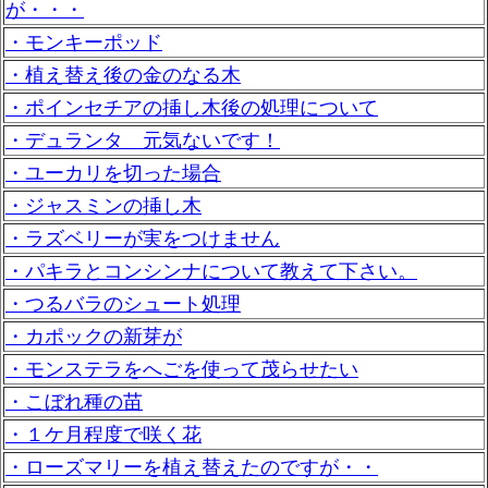
が・・・
・モンキーポッド
・植え替え後の金のなる木
・ポインセチアの挿し木後の処理について
・デュランタ 元気ないです！
・ユーカリを切った場合
・ジャスミンの挿し木
・ラズベリーが実をつけません
・パキラとコンシンナについて教えて下さい。
・つるバラのシュート処理
・カポックの新芽が
・モンステラをへごを使って茂らせたい
・こぼれ種の苗
・１ケ月程度で咲く花
・ローズマリーを植え替えたのですが・・