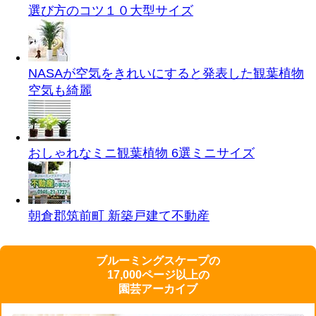
選び方のコツ１０
大型サイズ
NASAが空気をきれいにすると発表した観葉植物
空気も綺麗
おしゃれなミニ観葉植物 6選
ミニサイズ
朝倉郡筑前町 新築戸建て
不動産
ブルーミングスケープの
17,000ページ以上の
園芸アーカイブ