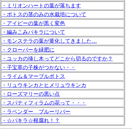
・ミリオンハートの葉が落ちます
・ポトスの茎のみの水栽培について
・アイビーの葉が黒く変色
・編みこみパキラについて
・モンステラの葉が黄化してきました…
・クローバーを緑肥に
・ユッカの挿し木ってどこから切るのですか？
・子宝草の子株がつかない・・
・ライム＆マーブルポトス
・リュウキンカとヒメリュウキンカ
・ローズマリーの黒い点
・スパティフィラムの花って・・・
・ラベンダー ブルーリバー
・☆パキラ☆根腐れ！？