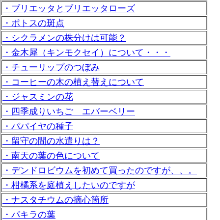
・ブリエッタとブリエッタローズ
・ポトスの斑点
・シクラメンの株分けは可能？
・金木犀（キンモクセイ）について・・・
・チューリップのつぼみ
・コーヒーの木の植え替えについて
・ジャスミンの花
・四季成りいちご エバーベリー
・パパイヤの種子
・留守の間の水遣りは？
・南天の葉の色について
・デンドロビウムを初めて買ったのですが、、。
・柑橘系を庭植えしたいのですが
・ナスタチウムの摘心箇所
・パキラの葉