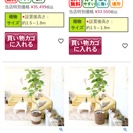
当店特別価格
¥
35,499
税込
当店特別価格
¥
33,550
税込
植物
設置後高さ：
植物
設置後高さ：
サイズ
約1.5～1.8m
サイズ
約1.5～1.8m