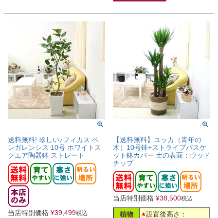
送料無料! 珍しい♪フィカス ベ
【送料無料】ユッカ（青年の
ンガレンシス 10号 ホワイトス
木）10号鉢+ストライプバスケ
クエア陶器鉢 ストレート
ット鉢カバー 土の表面：ウッド
チップ
当店特別価格
¥
38,500
税込
当店特別価格
¥
39,499
税込
植物
設置後高さ：