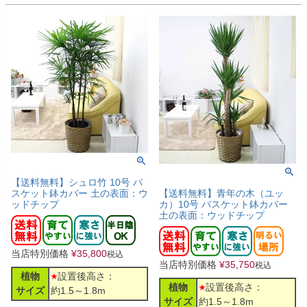
【送料無料】シュロ竹 10号 バ
スケット鉢カバー 土の表面：ウ
【送料無料】青年の木（ユッ
ッドチップ
カ）10号 バスケット鉢カバー
土の表面：ウッドチップ
当店特別価格
¥
35,800
税込
当店特別価格
¥
35,750
税込
植物
設置後高さ：
植物
設置後高さ：
サイズ
約1.5～1.8m
サイズ
約1.5～1.8m