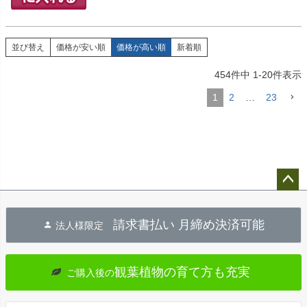
並び替え
価格が安い順
価格が高い順
新着順
454
件中
1
-
20
件表示
1
2
…
23
ペー
ジト
請求書払い 月締め決済可能
法人様限定
ップ
へ
観葉植物の育て方も充実
ご購入後の