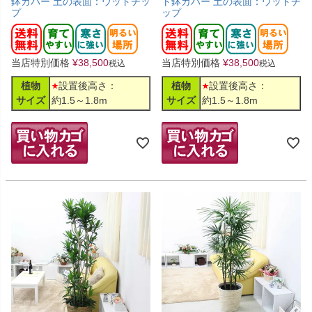
鉢カバー 土の表面：ウッドチッ
ト鉢カバー 土の表面：ウッドチ
プ
ップ
当店特別価格
¥
38,500
当店特別価格
¥
38,500
税込
税込
植物
設置後高さ：
植物
設置後高さ：
サイズ
約1.5～1.8m
サイズ
約1.5～1.8m