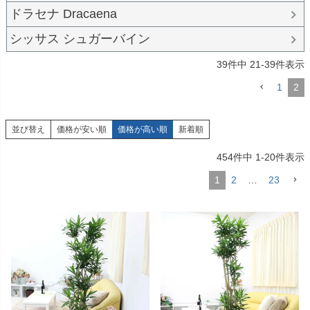
ドラセナ Dracaena
シッサス シュガーバイン
39
件中
21
-
39
件表示
1
2
並び替え
価格が安い順
価格が高い順
新着順
454
件中
1
-
20
件表示
1
2
…
23