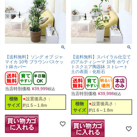
【送料無料】ソング オブ ジャ
【送料無料】スパイラル仕立て
マイカ 10号 ブラウンバスケッ
のアルティシーマ 10号 ホワイ
ト鉢カバー
トスクエア陶器鉢 ストレート
土の表面：化粧石
当店特別価格
¥
39,999
税込
当店特別価格
¥
39,998
税込
植物
設置後高さ：
植物
設置後高さ：
サイズ
約1.5～1.8m
サイズ
約1.6～1.8m