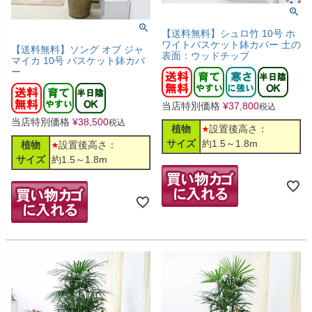
【送料無料】シュロ竹 10号 ホ
ワイトバスケット鉢カバー 土の
【送料無料】ソング オブ ジャ
表面：ウッドチップ
マイカ 10号 バスケット鉢カバ
ー
当店特別価格
¥
37,800
税込
当店特別価格
¥
38,500
税込
植物
設置後高さ：
サイズ
約1.5～1.8m
植物
設置後高さ：
サイズ
約1.5～1.8m