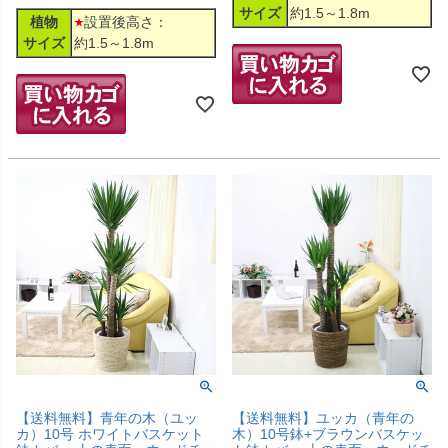
サイズ
約1.5～1.8m
植物
設置後高さ：
サイズ
約1.5～1.8m
【送料無料】青年の木（ユッ
【送料無料】ユッカ（青年の
カ）10号 ホワイトバスケット
木）10号鉢+ブラウンバスケッ