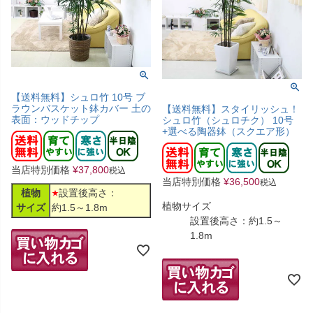
【送料無料】シュロ竹 10号 ブ
ラウンバスケット鉢カバー 土の
【送料無料】スタイリッシュ！
表面：ウッドチップ
シュロ竹（シュロチク） 10号
+選べる陶器鉢（スクエア形）
当店特別価格
¥
37,800
税込
当店特別価格
¥
36,500
税込
植物
設置後高さ：
植物サイズ
サイズ
約1.5～1.8m
設置後高さ：約1.5～
1.8m