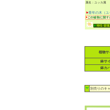
属名：ユッカ属
青年の木（ユ
植物サ
鉢サ
鉢カ
別売りのキャ