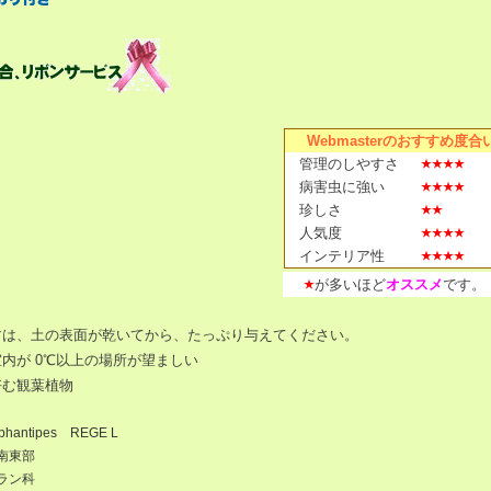
Webmasterのおすすめ度合
管理のしやすさ
病害虫に強い
珍しさ
人気度
インテリア性
が多いほど
オススメ
です。
すは、土の表面が乾いてから、たっぷり与えてください。
内が 0℃以上の場所が望ましい
好む観葉植物
hantipes REGE L
南東部
ラン科