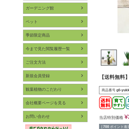
ガーデニング館
ペット
季節限定商品
今まで見た閲覧履歴一覧
ご注文方法
新規会員登録
【送料無料】
観葉植物のこだわり
商品番号
g0-yuk
会社概要ページを見る
¥
お問い合わせ
当店特別価格
[
700
ポイント進呈