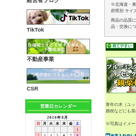
経営者ブログ
※北海道・
府県別 サイ
商品の品質
品・交換につ
TikTok
不動産事業
CSR
青年の木（ユッ
営業日カレンダー
婚祝などにも喜
※写真はイメー