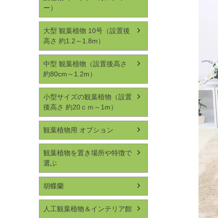
ー）
大型 観葉植物 10号（設置後
高さ 約1.2～1.8m）
中型 観葉植物（設置後高さ
約80cm～1.2m）
小型サイズの観葉植物（設置
後高さ 約20ｃｍ～1m）
観葉植物用 オプション
観葉植物を置き場所や特徴で
選ぶ
胡蝶蘭
人工観葉植物＆インテリア館