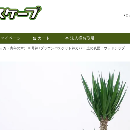
ロ
マイページ
カート
法人様お取引
検索
ッカ（青年の木）10号鉢+ブラウンバスケット鉢カバー 土の表面：ウッドチップ