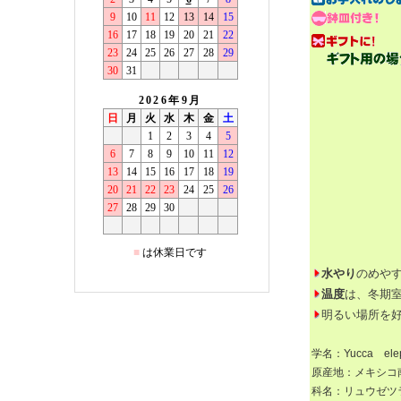
水やり
のめや
温度
は、冬期室
明るい場所を
学名：Yucca elep
原産地：メキシコ
科名：リュウゼツ