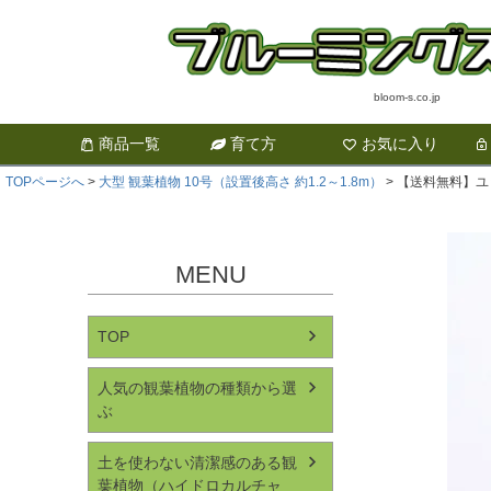
bloom-s.co.jp
商品一覧
育て方
お気に入り
TOPページへ
大型 観葉植物 10号（設置後高さ 約1.2～1.8m）
【送料無料】ユ
MENU
TOP
人気の観葉植物の種類から選
ぶ
土を使わない清潔感のある観
葉植物（ハイドロカルチャ