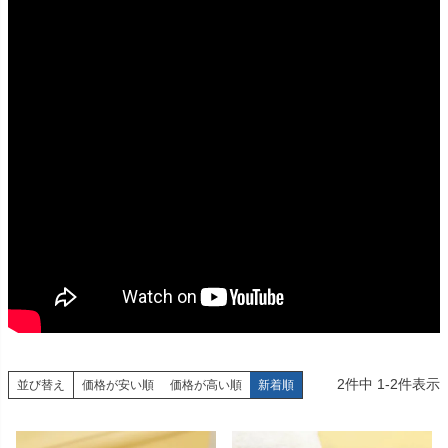
2
件中
1
-
2
件表示
並び替え
価格が安い順
価格が高い順
新着順