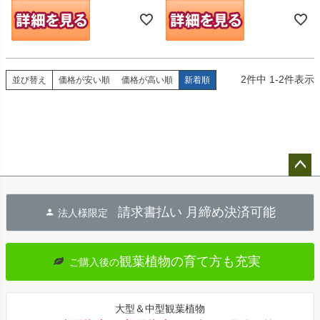
2
件中
1
-
2
件表示
並び替え
価格が安い順
価格が高い順
新着順
ペー
ジト
請求書払い 月締め決済可能
法人様限定
ップ
へ
観葉植物の育て方も充実
ご購入後の
大型＆中型観葉植物