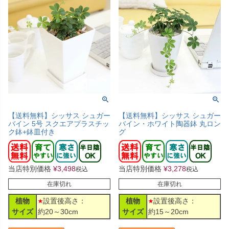
【送料無料】シッサス シュガー
【送料無料】シッサス シュガー
バイン 5号 スクエアプラスチッ
バイン・ホワイト陶器鉢 丸ロン
ク鉢+鉢皿付き
グ
当店特別価格
¥
3,498
当店特別価格
¥
3,278
税込
税込
在庫切れ
在庫切れ
植物
設置後高さ：
植物
設置後高さ：
サイズ
約20～30cm
サイズ
約15～20cm