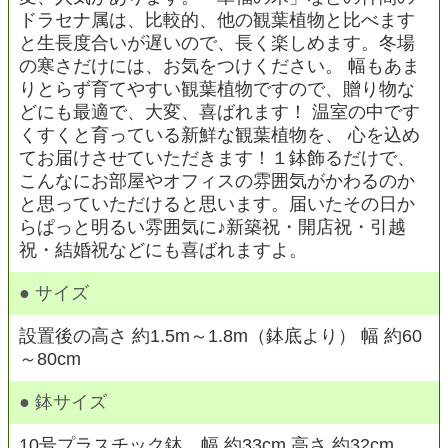
ドラセナ属は、比較的、他の観葉植物と比べます
と生長度合いが遅いので、長く楽しめます。冬場
の寒さだけには、お気をつけください。 幅もあま
りとらず育てやすい観葉植物ですので、贈り物な
どにも最適で、大変、喜ばれます！ 温室の中です
くすくと育っている新鮮な観葉植物を、 心を込め
てお届けさせていただきます！１鉢飾るだけで、
こんなにお部屋やオフィスの雰囲気がかわるのか
と思っていただけると思います。届いたその日か
らぱっと明るい雰囲気に♪新築祝・開店祝・引越
祝・結婚祝などにも喜ばれますよ。
● サイズ
設置後の高さ 約1.5m～1.8m（鉢底より） 幅 約60
～80cm
● 鉢サイズ
10号プラスチック鉢 幅 約33cm 高さ 約32cm