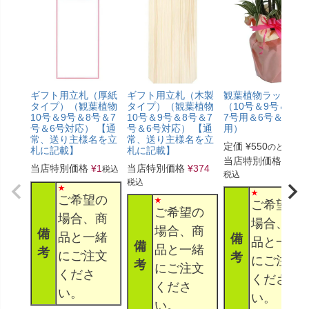
ギフト用立札（厚紙
ギフト用立札（木製
観葉植物ラッピン
タイプ）（観葉植物
タイプ）（観葉植物
（10号＆9号＆8号
10号＆9号＆8号＆7
10号＆9号＆8号＆7
7号用＆6号＆5号
号＆6号対応） 【通
号＆6号対応） 【通
用）
常、送り主様名を立
常、送り主様名を立
定価
¥
550
のところ
札に記載】
札に記載】
当店特別価格
¥
330
当店特別価格
¥
1
当店特別価格
¥
374
税込
税込
税込
ご希望の
ご希望の
ご希望の
場合、商
場合、商
場合、商
備
品と一緒
備
品と一緒
備
品と一緒
考
にご注文
考
にご注文
考
にご注文
くださ
くださ
くださ
い。
い。
い。