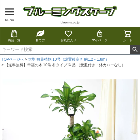
MENU
bloom-s.co.jp
商品一覧
育て方
お気に入り
マイページ
カート
TOPページへ
大型 観葉植物 10号（設置後高さ 約1.2～1.8m）
【送料無料】幸福の木 10号 朴タイプ 単品 （受皿付き・鉢カバーなし）