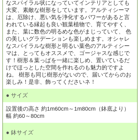
なスパイラル状になっていてインテリアとしても
大変、素敵な樹形をしています。アルティシーマ
は、厄除け、悪い気を浄化するパワーがあると言
われている縁起も良い観葉植物で、育てやすく、
また、葉に数色の明るめな色がまじっていて、 色
の美しいグラデーションも楽しめます。オシャレ
なスパイラルな樹形と明るい葉色のアルティシー
マは、とってもオススメで、ゴージャスな感じで
す！樹形＆葉っぱを一緒に楽しめ、置いているだ
けでほっとした空間を作れるのも魅力的ですよ
ね。 樹形も同じ樹形がないので、届いてからのお
楽しみ！是非、飾ってくださいネ！
● サイズ
設置後の高さ 約1m60cm～1m80cm（鉢底より）
幅 約60～80cm
● 鉢サイズ