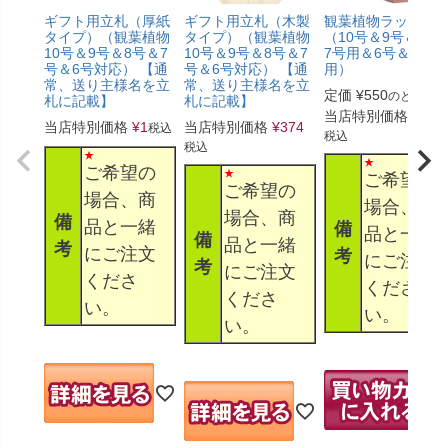
ギフト用立札（厚紙
ギフト用立札（木製
観葉植物ラッピン
タイプ）（観葉植物
タイプ）（観葉植物
（10号＆9号＆8号
10号＆9号＆8号＆7
10号＆9号＆8号＆7
7号用＆6号＆5号
号＆6号対応） 【通
号＆6号対応） 【通
用）
常、送り主様名を立
常、送り主様名を立
定価
¥
550
のところ
札に記載】
札に記載】
当店特別価格
¥
330
当店特別価格
¥
1
当店特別価格
¥
374
税込
税込
税込
ご希望の
ご希望の
ご希望の
場合、商
場合、商
場合、商
備
品と一緒
備
品と一緒
備
品と一緒
考
にご注文
考
にご注文
考
にご注文
くださ
くださ
くださ
い。
い。
い。