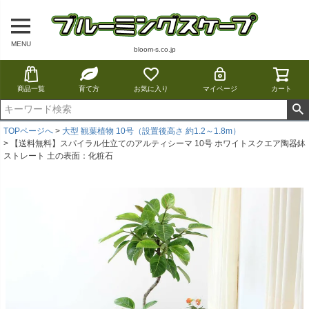
MENU
bloom-s.co.jp
商品一覧
育て方
お気に入り
マイページ
カート
TOPページへ
大型 観葉植物 10号（設置後高さ 約1.2～1.8m）
【送料無料】スパイラル仕立てのアルティシーマ 10号 ホワイトスクエア陶器鉢
ストレート 土の表面：化粧石