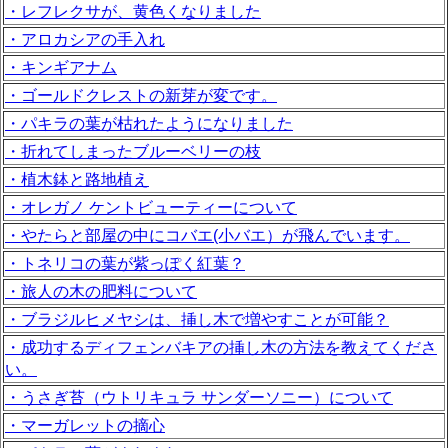
・レフレクサが、黄色くなりました
・アロカシアの手入れ
・キンギアナム
・ゴールドクレストの新芽が変です。
・パキラの葉が枯れたようになりました
・折れてしまったブルーベリーの枝
・植木鉢と路地植え
・オレガノ ケントビューティーについて
・やたらと部屋の中にコバエ(小バエ）が飛んでいます。
・トネリコの葉が紫っぽく紅葉？
・旅人の木の肥料について
・ブラジルヒメヤシは、挿し木で増やすことが可能？
・成功するディフェンバキアの挿し木の方法を教えてくださ
い。
・うさぎ苔（ウトリキュラ サンダーソニー）について
・マーガレットの摘心