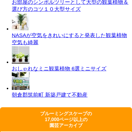
お部屋のシンボルツリーとして大型の観葉植物＆
選び方のコツ１０
大型サイズ
NASAが空気をきれいにすると発表した観葉植物
空気も綺麗
おしゃれなミニ観葉植物 6選
ミニサイズ
朝倉郡筑前町 新築戸建て
不動産
ブルーミングスケープの
17,000ページ以上の
園芸アーカイブ