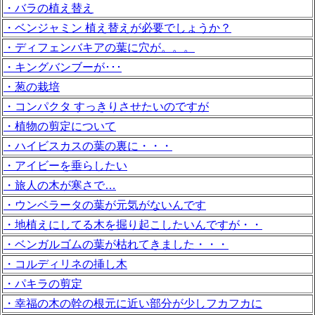
・バラの植え替え
・ベンジャミン 植え替えが必要でしょうか？
・ディフェンバキアの葉に穴が。。。
・キングバンブーが･･･
・葱の栽培
・コンパクタ すっきりさせたいのですが
・植物の剪定について
・ハイビスカスの葉の裏に・・・
・アイビーを垂らしたい
・旅人の木が寒さで…
・ウンベラータの葉が元気がないんです
・地植えにしてる木を掘り起こしたいんですが・・
・ベンガルゴムの葉が枯れてきました・・・
・コルディリネの挿し木
・パキラの剪定
・幸福の木の幹の根元に近い部分が少しフカフカに