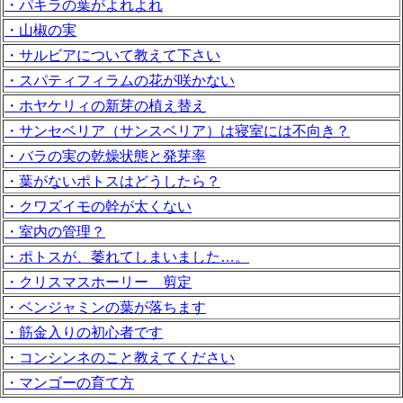
・パキラの葉がよれよれ
・山椒の実
・サルビアについて教えて下さい
・スパティフィラムの花が咲かない
・ホヤケリィの新芽の植え替え
・サンセベリア（サンスベリア）は寝室には不向き？
・バラの実の乾燥状態と発芽率
・葉がないポトスはどうしたら？
・クワズイモの幹が太くない
・室内の管理？
・ポトスが、萎れてしまいました…。
・クリスマスホーリー 剪定
・ベンジャミンの葉が落ちます
・筋金入りの初心者です
・コンシンネのこと教えてください
・マンゴーの育て方