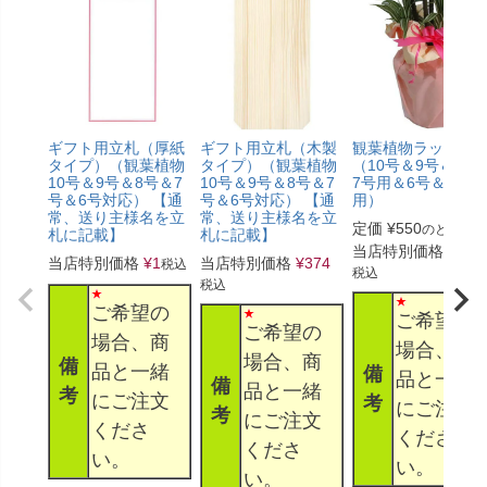
ギフト用立札（厚紙
ギフト用立札（木製
観葉植物ラッピン
タイプ）（観葉植物
タイプ）（観葉植物
（10号＆9号＆8号
10号＆9号＆8号＆7
10号＆9号＆8号＆7
7号用＆6号＆5号
号＆6号対応） 【通
号＆6号対応） 【通
用）
常、送り主様名を立
常、送り主様名を立
定価
¥
550
のところ
札に記載】
札に記載】
当店特別価格
¥
330
当店特別価格
¥
1
当店特別価格
¥
374
税込
税込
税込
ご希望の
ご希望の
ご希望の
場合、商
場合、商
場合、商
備
品と一緒
備
品と一緒
備
品と一緒
考
にご注文
考
にご注文
考
にご注文
くださ
くださ
くださ
い。
い。
い。