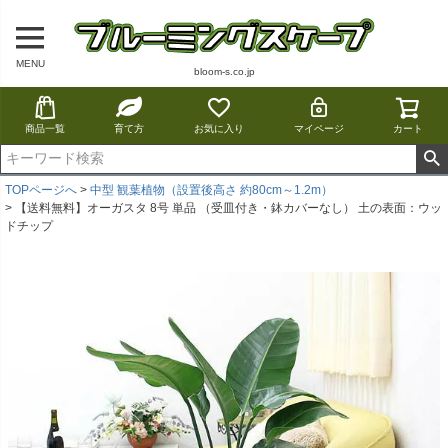
MENU
bloom-s.co.jp
商品一覧
育て方
お気に入り
マイページ
カート
TOPページへ
中型 観葉植物（設置後高さ 約80cm～1.2m）
【送料無料】オーガスタ 8号 単品 （受皿付き・鉢カバーなし） 土の表面：ウッ
ドチップ