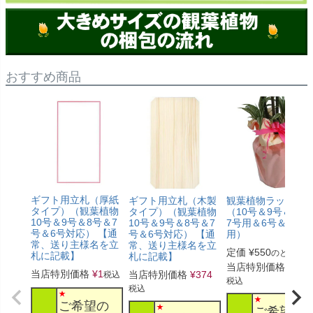
おすすめ商品
ギフト用立札（厚紙
ギフト用立札（木製
観葉植物ラッピン
タイプ）（観葉植物
タイプ）（観葉植物
（10号＆9号＆8号
10号＆9号＆8号＆7
10号＆9号＆8号＆7
7号用＆6号＆5号
号＆6号対応） 【通
号＆6号対応） 【通
用）
常、送り主様名を立
常、送り主様名を立
定価
¥
550
のところ
札に記載】
札に記載】
当店特別価格
¥
330
当店特別価格
¥
1
当店特別価格
¥
374
税込
税込
税込
ご希望の
ご希望の