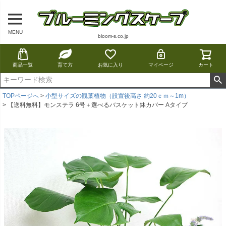
MENU
bloom-s.co.jp
商品一覧
育て方
お気に入り
マイページ
カート
TOPページへ
小型サイズの観葉植物（設置後高さ 約20ｃｍ～1m）
【送料無料】モンステラ 6号＋選べるバスケット鉢カバー Aタイプ