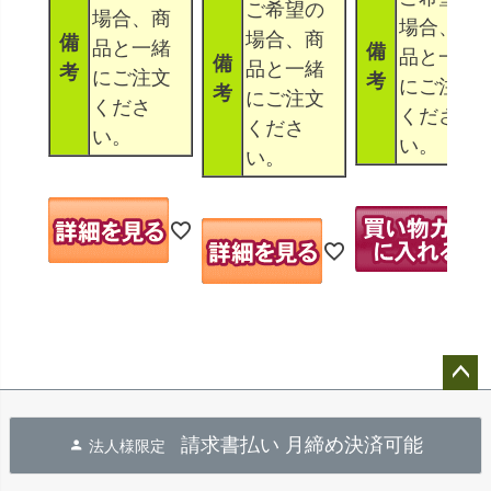
ご希望の
場合、商
場合、商
場合、商
備
品と一緒
備
品と一緒
備
品と一緒
考
にご注文
考
にご注文
考
にご注文
くださ
くださ
くださ
い。
い。
い。
ペー
ジト
請求書払い 月締め決済可能
法人様限定
ップ
へ