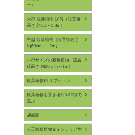
ー）
大型 観葉植物 10号（設置後
高さ 約1.2～1.8m）
中型 観葉植物（設置後高さ
約80cm～1.2m）
小型サイズの観葉植物（設置
後高さ 約20ｃｍ～1m）
観葉植物用 オプション
観葉植物を置き場所や特徴で
選ぶ
胡蝶蘭
人工観葉植物＆インテリア館