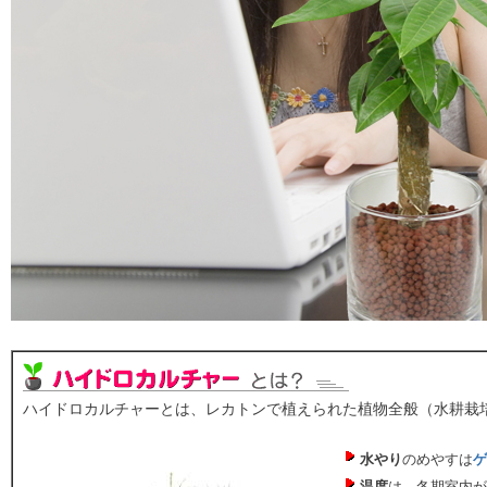
ハイドロカルチャーとは、レカトンで植えられた植物全般（水耕栽
水やり
のめやすは
ゲ
温度
は、冬期室内が5