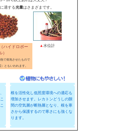
に適する
光量
はさまざまです。
▲
水位計
 （ハイドロボー
ル）
の熱で発泡させたもので
質）ともいわれます。
、
根を活性化し低照度環境への適応も
こ
増加させます。レカトンどうしの隙
こ
間の空気層が断熱層となり、根を寒
さから保護するので寒さにも強くな
ります。