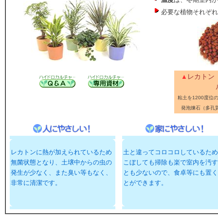
必要な植物それぞれ
レカトン
▲
粘土を1200度位
発
泡
煉石（多孔
レカトンに熱が加えられているため
土と違ってコロコロしているため
無菌状態となり、土壌中からの虫の
こぼしても掃除も楽で室内を汚す
発生が少なく、また臭い等もなく、
とも少ないので、食卓等にも置く
非常に清潔です。
とができます。