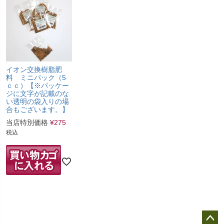
イオン交換樹脂肥
料 ミニパック（5
ｃｃ）【※パッケー
ジに文字が記載のな
い透明の袋入りの場
合もございます。】
当店特別価格
¥
275
税込