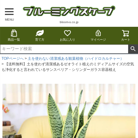
MENU
bloom-s.co.jp
商品一覧
育て方
お気に入り
マイページ
カート
TOPページへ
土を使わない清潔感ある観葉植物（ハイドロカルチャー）
【送料無料】土を使わず清潔感あるゼオライト植えのミディアムサイズの空気
も浄化すると言われているサンスベリア・シリンダーガラス容器植え