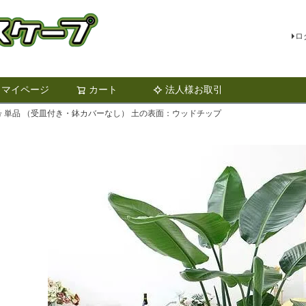
ロ
マイページ
カート
法人様お取引
検索
0号 単品 （受皿付き・鉢カバーなし） 土の表面：ウッドチップ