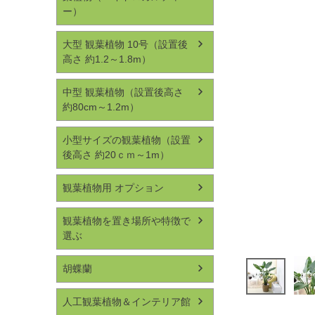
ー）
大型 観葉植物 10号（設置後
高さ 約1.2～1.8m）
中型 観葉植物（設置後高さ
約80cm～1.2m）
小型サイズの観葉植物（設置
後高さ 約20ｃｍ～1m）
観葉植物用 オプション
観葉植物を置き場所や特徴で
選ぶ
胡蝶蘭
人工観葉植物＆インテリア館