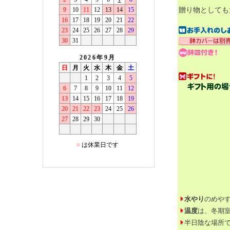
贈り物としても
水やり
のめや
温度
は、冬期室
半日陰な場所