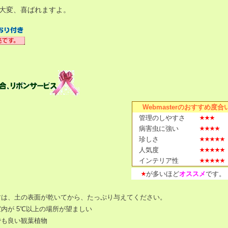
大変、喜ばれますよ。
Webmasterのおすすめ度合
管理のしやすさ
病害虫に強い
珍しさ
人気度
インテリア性
が多いほど
オススメ
です。
すは、土の表面が乾いてから、たっぷり与えてください。
内が 5℃以上の場所が望ましい
でも良い観葉植物