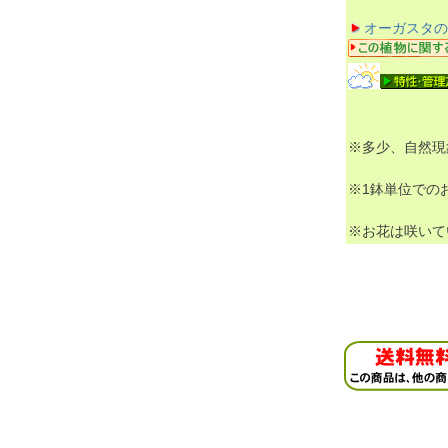
オーガスタの
※多少、自然現
※1鉢単位での
※お花は咲いて