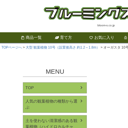
bloom-s.co.jp
商品一覧
育て方
お気に入り
TOPページへ
大型 観葉植物 10号（設置後高さ 約1.2～1.8m）
オーガスタ 1
MENU
TOP
人気の観葉植物の種類から選
ぶ
土を使わない清潔感のある観
葉植物（ハイドロカルチャ