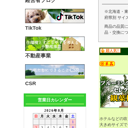
経営者ブログ
※北海道・
府県別 サイ
商品の品質
TikTok
品・交換につ
不動産事業
CSR
営業日カレンダー
ホテルなどの吹
大きめサイズで