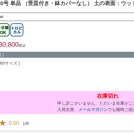
10号 単品 （受皿付き・鉢カバーなし） 土の表面：ウッ
ut
30,800
税込
 ]
260サイズ
在庫切れ
申し訳ございません。ただいま在庫がご
入荷次第、
メールマガジン
でも随時ご紹
5.00
1