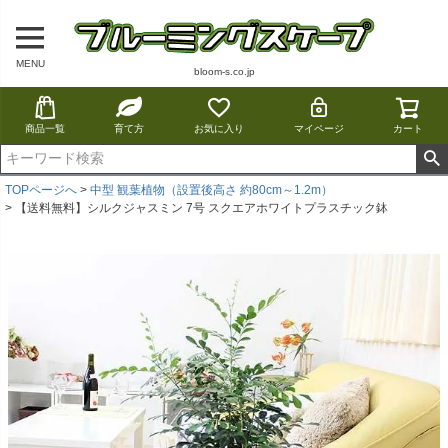
MENU
bloom-s.co.jp
商品一覧
育て方
お気に入り
マイページ
カート
TOPページへ
中型 観葉植物（設置後高さ 約80cm～1.2m）
【送料無料】シルクジャスミン 7号 スクエアホワイトプラスチック鉢