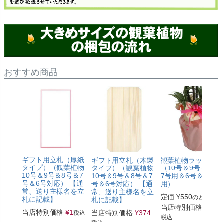
おすすめ商品
ギフト用立札（厚紙
ギフト用立札（木製
観葉植物ラッピン
タイプ）（観葉植物
タイプ）（観葉植物
（10号＆9号＆8号
10号＆9号＆8号＆7
10号＆9号＆8号＆7
7号用＆6号＆5号
号＆6号対応） 【通
号＆6号対応） 【通
用）
常、送り主様名を立
常、送り主様名を立
定価
¥
550
のところ
札に記載】
札に記載】
当店特別価格
¥
330
当店特別価格
¥
1
当店特別価格
¥
374
税込
税込