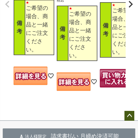
税込
ご希望の
ご希望の
ご希望の
場合、商
場合、商
場合、商
備
品と一緒
備
品と一緒
備
品と一緒
考
にご注文
考
にご注文
考
にご注文
くださ
くださ
くださ
い。
い。
い。
ペー
ジト
請求書払い 月締め決済可能
法人様限定
ップ