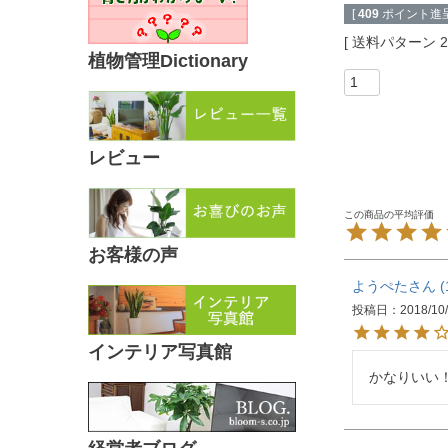
[
409
ポイント進呈
送料パターン
植物管理Dictionary
レビュー
お客様の声
ようぺた
投稿日
2018/10
インテリア写真館
かなりいい