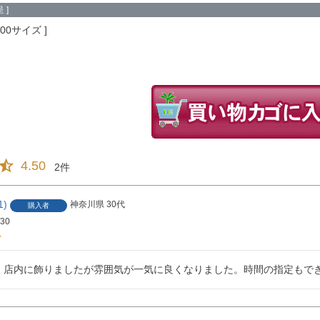
 ]
200サイズ
4.50
2
1
神奈川県
30代
購入者
/30
！店内に飾りましたが雰囲気が一気に良くなりました。時間の指定もで