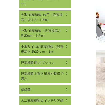
ー）
大型 観葉植物 10号（設置後
高さ 約1.2～1.8m）
中型 観葉植物（設置後高さ
約80cm～1.2m）
小型サイズの観葉植物（設置
後高さ 約20ｃｍ～1m）
観葉植物用 オプション
観葉植物を置き場所や特徴で
選ぶ
胡蝶蘭
人工観葉植物＆インテリア館