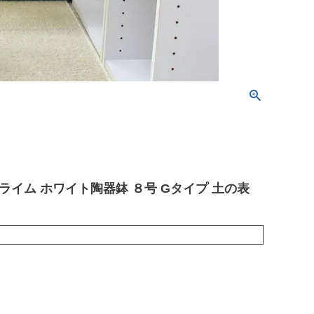
イム ホワイト陶器鉢 ８号 Gタイプ 土の表