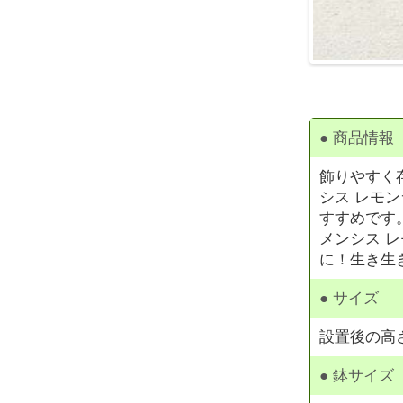
● 商品情報
飾りやすく
シス レモ
すすめです
メンシス 
に！生き生
● サイズ
設置後の高さ
● 鉢サイズ