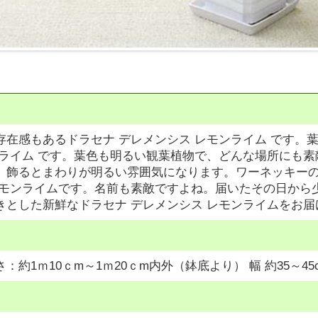
存在感もあるドラセナ デレメンシス レモンライム です。
ンライム です。葉色も明るい観葉植物で、どんな場所にも
。飾るとまわりが明るい雰囲気になります。ワーネッキー
レモンライムです。名前も素敵ですよね。届いたその日から
きとした新鮮なドラセナ デレメンシス レモンライムをお
：約1ｍ10ｃm～1ｍ20ｃm内外（鉢底より） 幅 約35～45