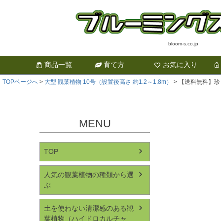
bloom-s.co.jp
商品一覧
育て方
お気に入り
TOPページへ
大型 観葉植物 10号（設置後高さ 約1.2～1.8m）
【送料無料】珍
MENU
TOP
人気の観葉植物の種類から選
ぶ
土を使わない清潔感のある観
葉植物（ハイドロカルチャ