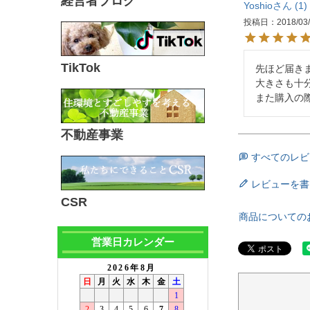
経営者ブログ
Yoshio
1
投稿日
2018/03
TikTok
先ほど届き
大きさも十
また購入の
不動産事業
すべてのレビ
レビューを書
CSR
商品についての
営業日カレンダー