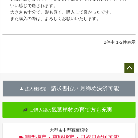
いい感じで癒されます。

大きさも十分で、形も良く、購入して良かったです。

また購入の際は、よろしくお願いいたします。
2
件中
1
-
2
件表示
ペー
ジト
請求書払い 月締め決済可能
法人様限定
ップ
へ
観葉植物の育て方も充実
ご購入後の
大型＆中型観葉植物
時間指定・夜間指定・日祝日配送可能