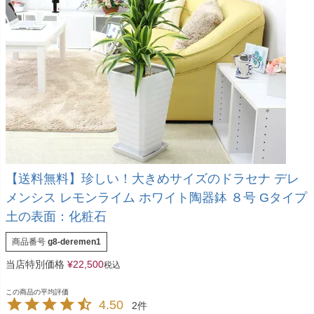
【送料無料】珍しい！大きめサイズのドラセナ デレ
メンシス レモンライム ホワイト陶器鉢 ８号 Gタイプ
土の表面：化粧石
商品番号
g8-deremen1
当店特別価格
¥
22,500
税込
4.50
2