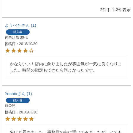
2
件中
1
-
2
件表示
ようぺた
1
購入者
神奈川県
30代
投稿日
2018/10/30
かなりいい！店内に飾りましたが雰囲気が一気に良くなりま
した。時間の指定もできたら尚よかったです。
Yoshio
1
購入者
非公開
投稿日
2018/03/30
先ほど届きました。事務所の中に置いてみましたが、とても