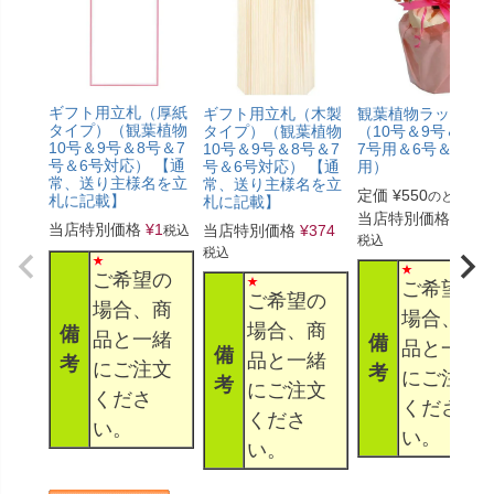
ギフト用立札（厚紙
ギフト用立札（木製
観葉植物ラッピン
タイプ）（観葉植物
タイプ）（観葉植物
（10号＆9号＆8号
10号＆9号＆8号＆7
10号＆9号＆8号＆7
7号用＆6号＆5号
号＆6号対応） 【通
号＆6号対応） 【通
用）
常、送り主様名を立
常、送り主様名を立
定価
¥
550
のところ
札に記載】
札に記載】
当店特別価格
¥
330
当店特別価格
¥
1
当店特別価格
¥
374
税込
税込
税込
ご希望の
ご希望の
ご希望の
場合、商
場合、商
場合、商
備
品と一緒
備
品と一緒
備
品と一緒
考
にご注文
考
にご注文
考
にご注文
くださ
くださ
くださ
い。
い。
い。