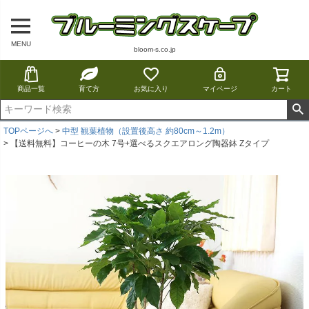
MENU
bloom-s.co.jp
商品一覧
育て方
お気に入り
マイページ
カート
TOPページへ
中型 観葉植物（設置後高さ 約80cm～1.2m）
【送料無料】コーヒーの木 7号+選べるスクエアロング陶器鉢 Zタイプ