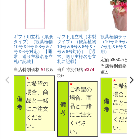
ギフト用立札（厚紙
ギフト用立札（木製
観葉植物ラッピン
タイプ）（観葉植物
タイプ）（観葉植物
（10号＆9号＆8号
10号＆9号＆8号＆7
10号＆9号＆8号＆7
7号用＆6号＆5号
号＆6号対応） 【通
号＆6号対応） 【通
用）
常、送り主様名を立
常、送り主様名を立
定価
¥
550
のところ
札に記載】
札に記載】
当店特別価格
¥
330
当店特別価格
¥
1
当店特別価格
¥
374
税込
税込
税込
ご希望の
ご希望の
ご希望の
場合、商
場合、商
場合、商
備
品と一緒
備
品と一緒
備
品と一緒
考
にご注文
考
にご注文
考
にご注文
くださ
くださ
くださ
い。
い。
い。