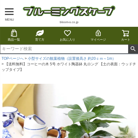
MENU
bloom-s.co.jp
商品一覧
育て方
お気に入り
マイページ
カート
TOPページへ
小型サイズの観葉植物（設置後高さ 約20ｃｍ～1m）
【送料無料】コーヒーの木 5号 ホワイト陶器鉢 丸ロング 【土の表面：ウッドチ
ップタイプ】