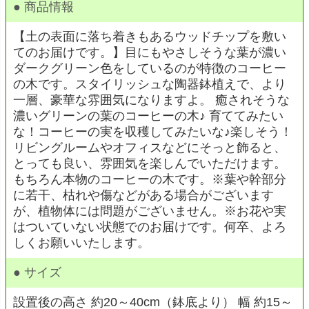
● 商品情報
【土の表面に落ち着きもあるウッドチップを敷い
てのお届けです。】目にもやさしそうな葉が濃い
ダークグリーン色をしているのが特徴のコーヒー
の木です。スタイリッシュな陶器鉢植えで、より
一層、豪華な雰囲気になりますよ。 癒されそうな
濃いグリーンの葉のコーヒーの木♪ 育ててみたい
な！コーヒーの実を収穫してみたいな♪楽しそう！
リビングルームやオフィスなどにそっと飾ると、
とっても良い、雰囲気を楽しんでいただけます。
もちろん本物のコーヒーの木です。※葉や幹部分
に若干、枯れや傷などがある場合がございます
が、植物体には問題がございません。※お花や実
はついていない状態でのお届けです。何卒、よろ
しくお願いいたします。
● サイズ
設置後の高さ 約20～40cm（鉢底より） 幅 約15～