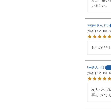
方が　重い
いました。
suger
2
投稿日
2015/03
お礼の品と
kei
1
投稿日
2015/01
友人へのプ
喜んでいま