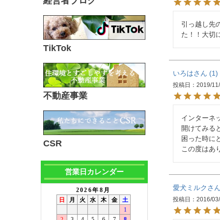
経営者ブログ
引っ越し先
た！！大切
TikTok
いろは
1
投稿日
2019/11
不動産事業
インターネ
開けてみる
困った時に
CSR
この度はあ
営業日カレンダー
愛犬ミルク
投稿日
2016/03