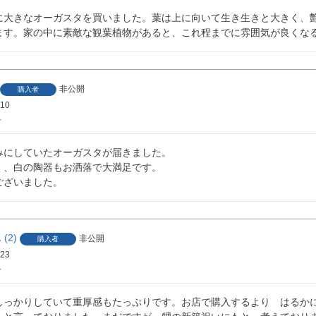
に大きなオーガスタを買いました。葉は上に向いて生き生きと大きく、
ます。家の中に素敵な観葉植物があると、これ程までに雰囲気が良くな
非公開
購入者
/10
みにしていたオーガスタが届きました。

く、白の陶器もお洒落で大満足です。

ございました。
2
非公開
購入者
/23
しっかりしていて重厚感もたっぷりです。お店で購入するより　はるか