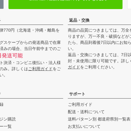
料
返品・交換
律770円（北海道・沖縄・離島を
商品の品質につきましては、万全
りますが、万一不良・破損などが
グスケープからの発送商品で在庫
たら、商品到着後7日以内にお知
済みの場合、当日午前中までのご
い。
返品・交換につきましては、7日
日発送可能
封・未使用に限り可能です。詳し
ト決済・コンビニ後払い・法人様
ガイド
をご利用ください。
のみ。詳しくは
ご利用ガイド
をご
い。
ジ
サポート
録
ご利用ガイド
配送・送料について
ジン購読
送料パターン別 都道府県別一覧表
ー一覧
お支払いについて