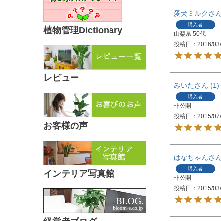
愛犬ミルク
購入者
植物管理Dictionary
山梨県
50代
投稿日
2016/03
レビュー
みいた
1
購入者
非公開
投稿日
2015/07
お客様の声
はなちゃん
購入者
インテリア写真館
非公開
投稿日
2015/03