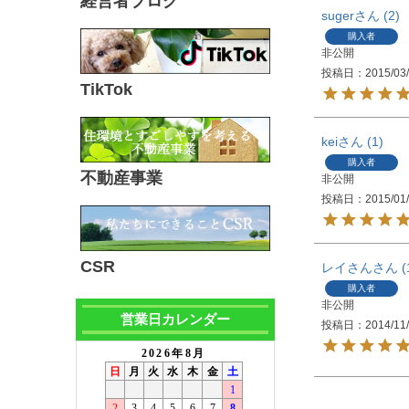
経営者ブログ
suger
2
購入者
非公開
投稿日
2015/03
TikTok
kei
1
購入者
不動産事業
非公開
投稿日
2015/01
CSR
レイさん
購入者
非公開
営業日カレンダー
投稿日
2014/11