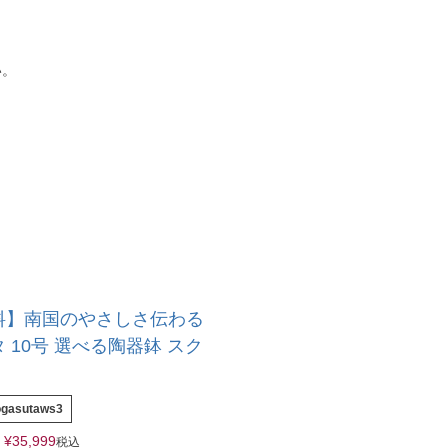
い。
料】南国のやさしさ伝わる
 10号 選べる陶器鉢 スク
ogasutaws3
¥
35,999
税込