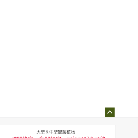
ペー
ジト
大型＆中型観葉植物
ップ