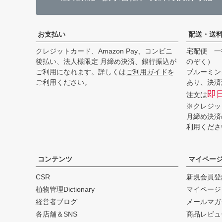
お支払い
配送・送
クレジットカード、Amazon Pay、コンビニ
宅配便 一
後払い、法人様限定 月締め決済、銀行振込が
のぞく）
ご利用になれます。詳しくは
ご利用ガイド
を
ブルーミン
ご利用ください。
あり、決済
即
注文は
※クレジッ
月締め決済
利用くださ
コンテンツ
マイペー
CSR
新規会員登
植物管理Dictionary
マイページ
経営者ブログ
メールマガ
各店舗＆SNS
商品レビュ