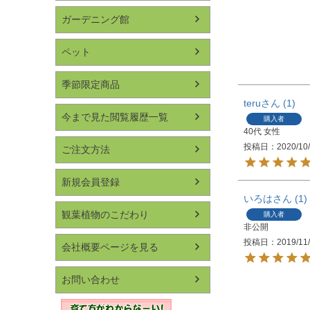
ガーデニング館
ペット
季節限定商品
teru
1
今まで見た閲覧履歴一覧
購入者
40代
女性
投稿日
2020/10
ご注文方法
新規会員登録
いろは
1
観葉植物のこだわり
購入者
非公開
投稿日
2019/11
会社概要ページを見る
お問い合わせ