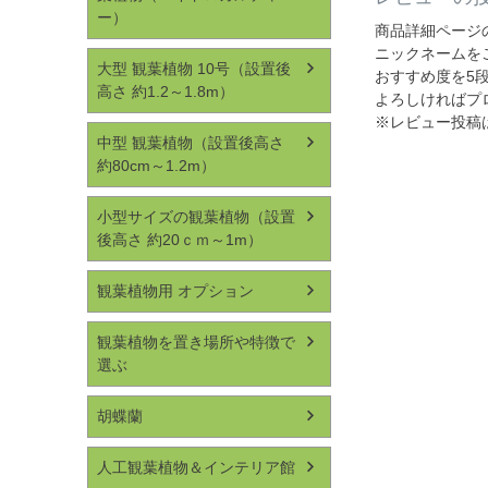
ー）
商品詳細ページ
ニックネームを
大型 観葉植物 10号（設置後
おすすめ度を5
高さ 約1.2～1.8m）
よろしければプ
※レビュー投稿
中型 観葉植物（設置後高さ
約80cm～1.2m）
小型サイズの観葉植物（設置
後高さ 約20ｃｍ～1m）
観葉植物用 オプション
観葉植物を置き場所や特徴で
選ぶ
胡蝶蘭
人工観葉植物＆インテリア館