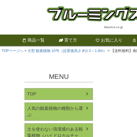
bloom-s.co.jp
商品一覧
育て方
お気に入り
TOPページへ
大型 観葉植物 10号（設置後高さ 約1.2～1.8m）
【送料無料】南
MENU
TOP
人気の観葉植物の種類から選
ぶ
土を使わない清潔感のある観
葉植物（ハイドロカルチャ