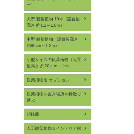
ー）
大型 観葉植物 10号（設置後
高さ 約1.2～1.8m）
中型 観葉植物（設置後高さ
約80cm～1.2m）
小型サイズの観葉植物（設置
後高さ 約20ｃｍ～1m）
観葉植物用 オプション
観葉植物を置き場所や特徴で
選ぶ
胡蝶蘭
人工観葉植物＆インテリア館