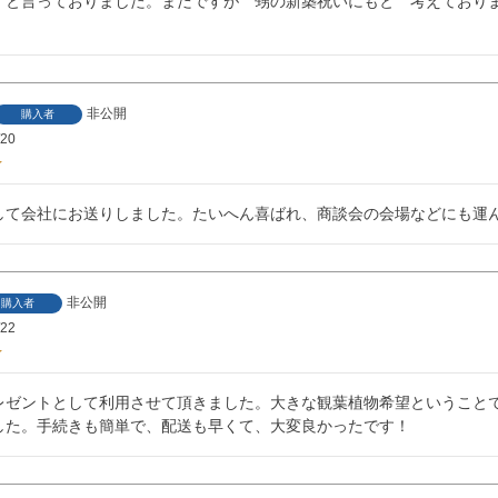
！と言っておりました。まだですが　甥の新築祝いにもと　考えており
非公開
購入者
/20
して会社にお送りしました。たいへん喜ばれ、商談会の会場などにも運
非公開
購入者
/22
レゼントとして利用させて頂きました。大きな観葉植物希望ということ
した。手続きも簡単で、配送も早くて、大変良かったです！