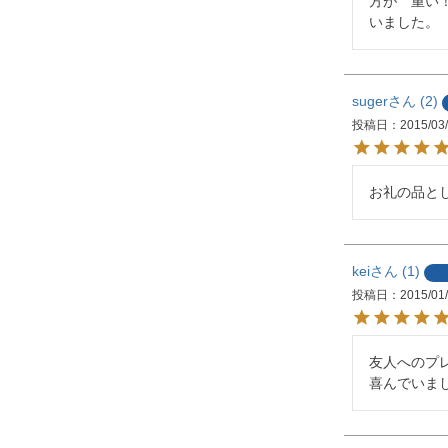
方が　重い
いました。
suger
2
投稿日
2015/03
お礼の品と
kei
1
投稿日
2015/01
友人へのプ
喜んでいま