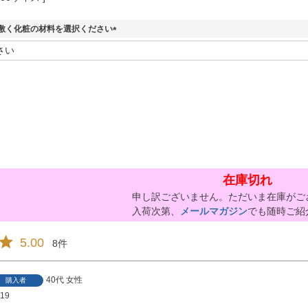
敷く化粧の材料を選択ください
(
必
須
)
在庫切れ
申し訳ございません。ただいま在庫がご
入荷次第、
メールマガジン
でも随時ご紹
5.00
8
40代
女性
購入者
/19