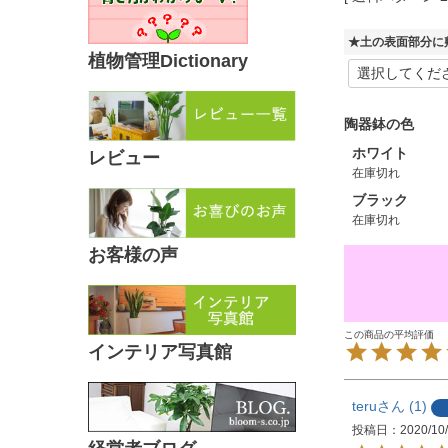
★土の表面部分に
植物管理Dictionary
陶器鉢の色
ホワイト
レビュー
在庫切れ
ブラック
在庫切れ
お客様の声
インテリア写真館
teru
1
投稿日
2020/10