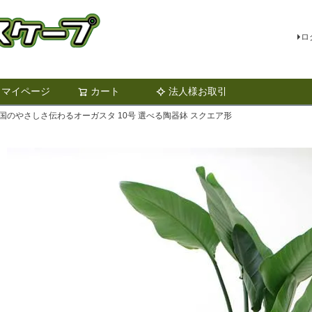
ロ
マイページ
カート
法人様お取引
検索
国のやさしさ伝わるオーガスタ 10号 選べる陶器鉢 スクエア形