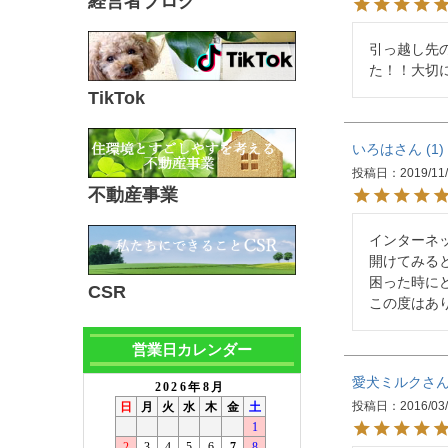
経営者ブログ
引っ越し先
た！！大切
TikTok
いろは
1
投稿日
2019/11
不動産事業
インターネ
開けてみる
困った時に
CSR
この度はあ
営業日カレンダー
愛犬ミルク
投稿日
2016/03