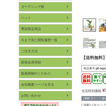
ガーデニング館
ペット
季節限定商品
今まで見た閲覧履歴一覧
ご注文方法
【送料無料】
新規会員登録
商品番号
g0-oga
観葉植物のこだわり
会社概要ページを見る
¥
当店特別価格
お問い合わせ
[
655
ポイント進呈
送料パターン