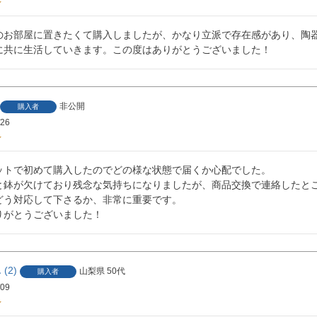
のお部屋に置きたくて購入しましたが、かなり立派で存在感があり、陶
に共に生活していきます。この度はありがとうございました！
非公開
購入者
/26
ットで初めて購入したのでどの様な状態で届くか心配でした。

と鉢が欠けており残念な気持ちになりましたが、商品交換で連絡したとこ
どう対応して下さるか、非常に重要です。

りがとうございました！
2
山梨県
50代
購入者
/09