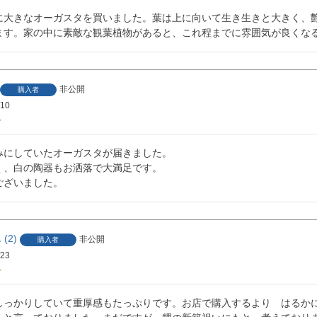
に大きなオーガスタを買いました。葉は上に向いて生き生きと大きく、
ます。家の中に素敵な観葉植物があると、これ程までに雰囲気が良くな
非公開
購入者
/10
みにしていたオーガスタが届きました。

く、白の陶器もお洒落で大満足です。

ございました。
2
非公開
購入者
/23
しっかりしていて重厚感もたっぷりです。お店で購入するより　はるか