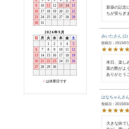
新築の記念
ちが安らぎ
みいた
1
投稿日
2015/07
本日、楽し
葉の艶がよ
ありがとう
はなちゃん
投稿日
2015/03
大きな鉢で