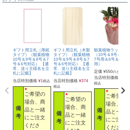
ギフト用立札（厚紙
ギフト用立札（木製
観葉植物ラッピン
タイプ）（観葉植物
タイプ）（観葉植物
（10号＆9号＆8号
10号＆9号＆8号＆7
10号＆9号＆8号＆7
7号用＆6号＆5号
号＆6号対応） 【通
号＆6号対応） 【通
用）
常、送り主様名を立
常、送り主様名を立
定価
¥
550
のところ
札に記載】
札に記載】
当店特別価格
¥
330
当店特別価格
¥
1
当店特別価格
¥
374
税込
税込
税込
ご希望の
ご希望の
ご希望の
場合、商
場合、商
場合、商
備
品と一緒
備
品と一緒
備
品と一緒
考
にご注文
考
にご注文
考
にご注文
くださ
くださ