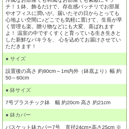
洋風なお部屋でも和風なお部屋でも素敵にマッ
チ！１鉢、飾るだけで、存在感バッチリでお部屋
やオフィスに潤いが。届いたその日からとっても
心地よい空間に♪どこでも気軽に置けて、生長が早
く管理も楽。贈り物などにも大変、喜ばれます
よ！ 温室の中ですくすくと育っている生き生きと
した新鮮なパキラを、 心を込めてお届けさせてい
ただきます！
● サイズ
設置後の高さ 約80cm～1m内外（鉢底より）幅 約
50～60cm
● 鉢サイズ
7号プラスチック鉢 幅 約20cm 高さ 約21cm
● 鉢カバー
バスケット鉢カバー7号 直径24cm×高さ25cm ※