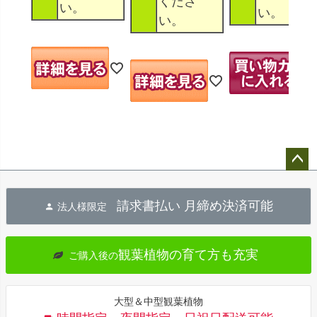
くださ
い。
い。
い。
ペー
ジト
請求書払い 月締め決済可能
法人様限定
ップ
へ
観葉植物の育て方も充実
ご購入後の
大型＆中型観葉植物