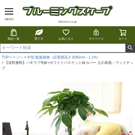
MENU
bloom-s.co.jp
商品一覧
育て方
お気に入り
マイページ
カート
TOPページへ
中型 観葉植物（設置後高さ 約80cm～1.2m）
【送料無料】パキラ 7号鉢+ホワイトバスケット鉢カバー 土の表面：ウッドチッ
プ