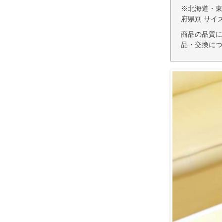
※北海道・
府県別 サイ
商品の品質
品・交換につ