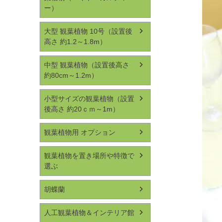
ー）
大型 観葉植物 10号（設置後
高さ 約1.2～1.8m）
中型 観葉植物（設置後高さ
約80cm～1.2m）
小型サイズの観葉植物（設置
後高さ 約20ｃｍ～1m）
観葉植物用 オプション
観葉植物を置き場所や特徴で
選ぶ
胡蝶蘭
人工観葉植物＆インテリア館