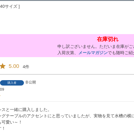
140サイズ
在庫切れ
申し訳ございません。ただいま在庫がご
入荷次第、
メールマガジン
でも随時ご紹
5.00
4
非公開
購入者
/09
シスと一緒に購入しました。

ングテーブルのアクセントにと思っていましたが、実物を見て水槽の横に
可愛い～！

す！