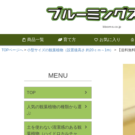
bloom-s.co.jp
商品一覧
育て方
お気に入り
TOPページへ
小型サイズの観葉植物（設置後高さ 約20ｃｍ～1m）
【送料無料
MENU
TOP
人気の観葉植物の種類から選
ぶ
土を使わない清潔感のある観
葉植物（ハイドロカルチャ