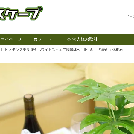
ロ
マイページ
カート
法人様お取引
検索
】 ヒメモンステラ 6号 ホワイトスクエア陶器鉢+お皿付き 土の表面：化粧石