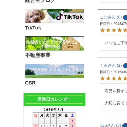
経営者ブログ
こむ
6
投稿日
2015/07
TikTok
いつもご丁
不動産事業
くみ
1
投稿日
2015/06
CSR
商品を見ず
営業日カレンダー
大切に育て
kiyo
3