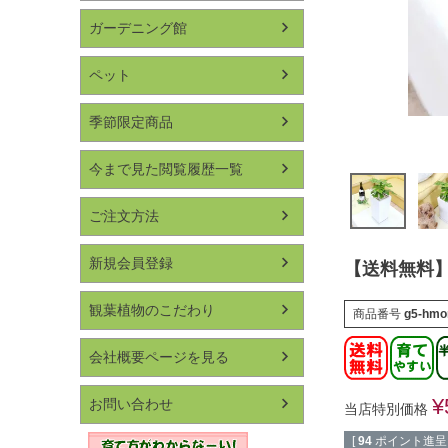
ガーデニング館
ペット
季節限定商品
今まで見た閲覧履歴一覧
ご注文方法
新規会員登録
【送料無料】
観葉植物のこだわり
商品番号
g5-hmo
会社概要ページを見る
¥
お問い合わせ
当店特別価格
[
94
ポイント進呈 