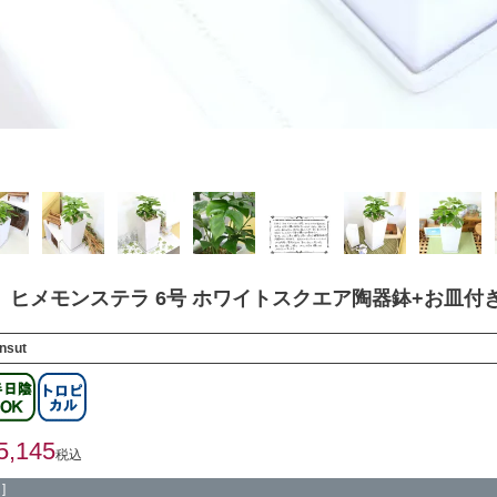
 ヒメモンステラ 6号 ホワイトスクエア陶器鉢+お皿付
nsut
5,145
税込
]