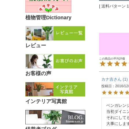
送料パターン
植物管理Dictionary
レビュー
お客様の声
カナ吉
1
投稿日
2016/12
インテリア写真館
ベンガレン
当初ダイニ
それにしても
大事にしま