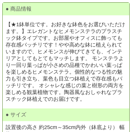
● 商品情報
【★1鉢単位です。お好きな鉢色をお選びいただけ
ます。】エレガントなヒメモンステラのプラスチ
ック鉢タイプです。お部屋やオフィスに飾っても
存在感バッチリです！やや高めな鉢に植えられて
いますので、ヒメモンスが伸びてきても、インテ
リアとしてもとてもマッチします。 モンステラよ
り一回り葉っぱが小さめの品種でかわいい葉っぱ
を楽しめるヒメモンステラ。個性的なつる性の魅
力も引き立ち、葉色も目立つ鉢植えで存在感もバ
ッチリです。 オシャレな感じの葉と樹形の両方を
楽しめる観葉植物です。陶器風なおしゃれなプラ
スチック鉢植えでのお届けです。
● サイズ
設置後の高さ 約25cm～35cm内外（鉢底より） 幅