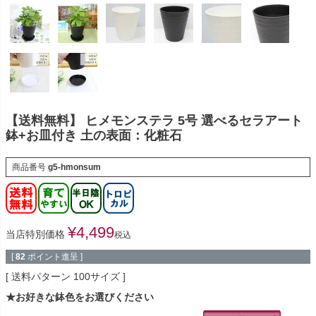
【送料無料】 ヒメモンステラ 5号 選べるセラアート
鉢+お皿付き 土の表面：化粧石
商品番号
g5-hmonsum
¥
4,499
当店特別価格
税込
[
82
ポイント進呈 ]
送料パターン
100サイズ
★お好きな鉢色をお選びください