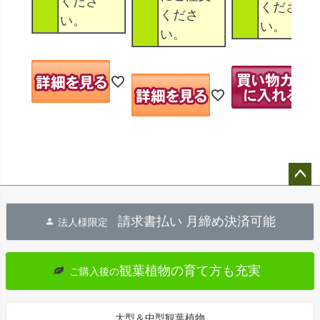
くださ
くださ
くださ
い。
い。
い。
ペー
ジト
請求書払い 月締め決済可能
法人様限定
ップ
へ
観葉植物の育て方も充実
ご購入後の
大型＆中型観葉植物