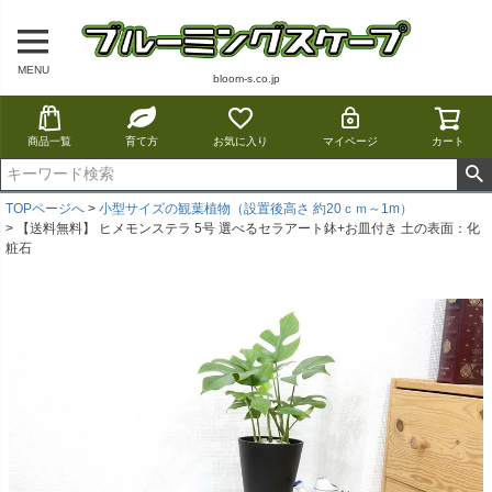
MENU
bloom-s.co.jp
商品一覧
育て方
お気に入り
マイページ
カート
TOPページへ
小型サイズの観葉植物（設置後高さ 約20ｃｍ～1m）
【送料無料】 ヒメモンステラ 5号 選べるセラアート鉢+お皿付き 土の表面：化
粧石