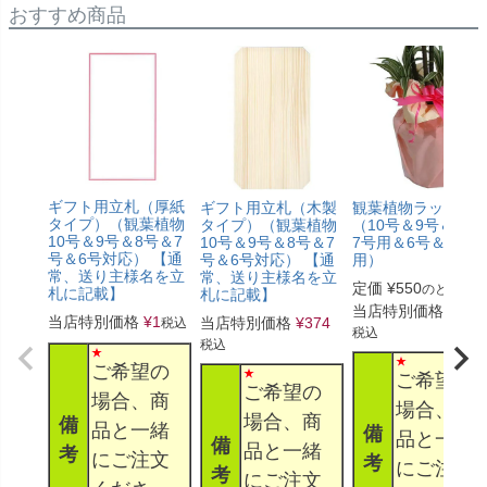
おすすめ商品
ギフト用立札（厚紙
ギフト用立札（木製
観葉植物ラッピン
タイプ）（観葉植物
タイプ）（観葉植物
（10号＆9号＆8号
10号＆9号＆8号＆7
10号＆9号＆8号＆7
7号用＆6号＆5号
号＆6号対応） 【通
号＆6号対応） 【通
用）
常、送り主様名を立
常、送り主様名を立
定価
¥
550
のところ
札に記載】
札に記載】
当店特別価格
¥
330
当店特別価格
¥
1
当店特別価格
¥
374
税込
税込
税込
ご希望の
ご希望の
ご希望の
場合、商
場合、商
場合、商
備
品と一緒
備
品と一緒
備
品と一緒
考
にご注文
考
にご注文
考
にご注文