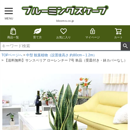
MENU
bloom-s.co.jp
商品一覧
育て方
お気に入り
マイページ
カート
TOPページへ
中型 観葉植物（設置後高さ 約80cm～1.2m）
【送料無料】サンスベリア ローレンチー 7号 単品（受皿付き・鉢カバーなし）