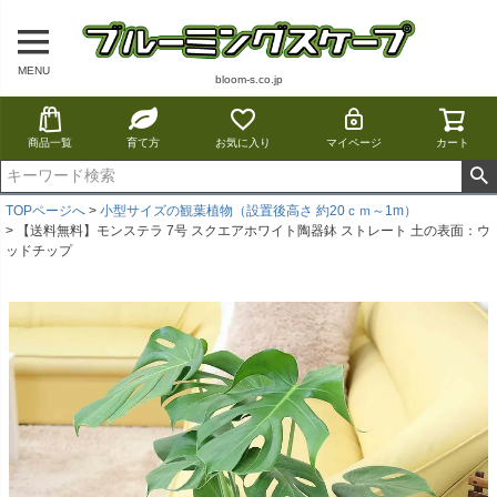
MENU
bloom-s.co.jp
商品一覧
育て方
お気に入り
マイページ
カート
TOPページへ
小型サイズの観葉植物（設置後高さ 約20ｃｍ～1m）
【送料無料】モンステラ 7号 スクエアホワイト陶器鉢 ストレート 土の表面：ウ
ッドチップ