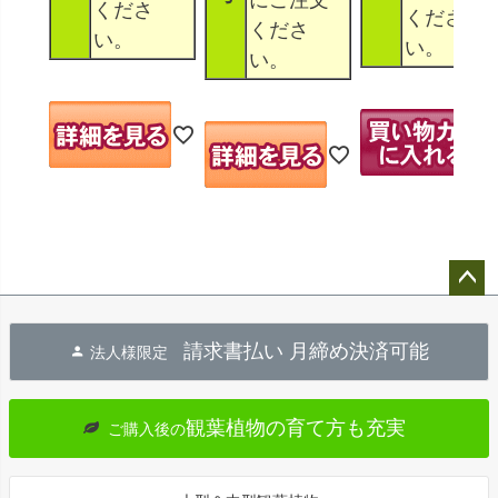
くださ
くださ
くださ
い。
い。
い。
ペー
ジト
請求書払い 月締め決済可能
法人様限定
ップ
へ
観葉植物の育て方も充実
ご購入後の