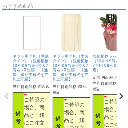
おすすめ商品
ギフト用立札（厚紙
ギフト用立札（木製
観葉植物ラッピン
タイプ）（観葉植物
タイプ）（観葉植物
（10号＆9号＆8号
10号＆9号＆8号＆7
10号＆9号＆8号＆7
7号用＆6号＆5号
号＆6号対応） 【通
号＆6号対応） 【通
用）
常、送り主様名を立
常、送り主様名を立
定価
¥
550
のところ
札に記載】
札に記載】
当店特別価格
¥
330
当店特別価格
¥
1
当店特別価格
¥
374
税込
税込
税込
ご希望の
ご希望の
ご希望の
場合、商
場合、商
場合、商
備
品と一緒
備
品と一緒
備
品と一緒
考
にご注文
考
にご注文
考
にご注文