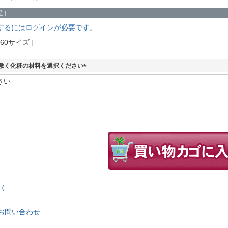
 ]
するにはログインが必要です。
260サイズ
敷く化粧の材料を選択ください
(
必
須
)
く
お問い合わせ