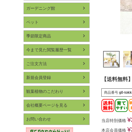
ガーデニング館
ペット
季節限定商品
今まで見た閲覧履歴一覧
ご注文方法
新規会員登録
【送料無料】
観葉植物のこだわり
商品番号
g0-tokk
会社概要ページを見る
¥
お問い合わせ
当店特別価格
¥
本店会員価格