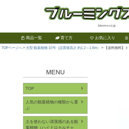
bloom-s.co.jp
商品一覧
育て方
お気に入り
TOPページへ
大型 観葉植物 10号（設置後高さ 約1.2～1.8m）
【送料無料】ト
MENU
TOP
人気の観葉植物の種類から選
ぶ
土を使わない清潔感のある観
葉植物（ハイドロカルチャ