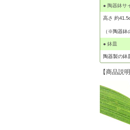
● 陶器鉢サ
高さ 約41.5
（※陶器鉢
● 鉢皿
陶器製の鉢
【商品説