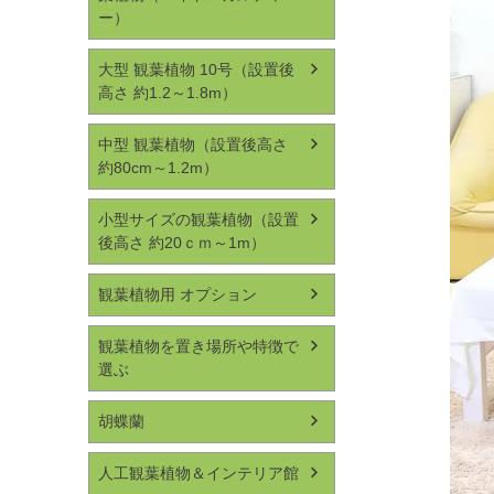
ー）
大型 観葉植物 10号（設置後
高さ 約1.2～1.8m）
中型 観葉植物（設置後高さ
約80cm～1.2m）
小型サイズの観葉植物（設置
後高さ 約20ｃｍ～1m）
観葉植物用 オプション
観葉植物を置き場所や特徴で
選ぶ
胡蝶蘭
人工観葉植物＆インテリア館