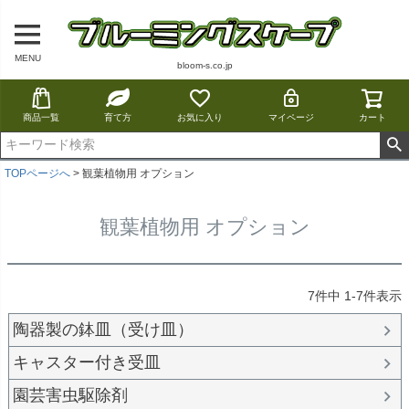
MENU
bloom-s.co.jp
商品一覧
育て方
お気に入り
マイページ
カート
TOPページへ
観葉植物用 オプション
観葉植物用 オプション
7
件中
1
-
7
件表示
陶器製の鉢皿（受け皿）
キャスター付き受皿
園芸害虫駆除剤