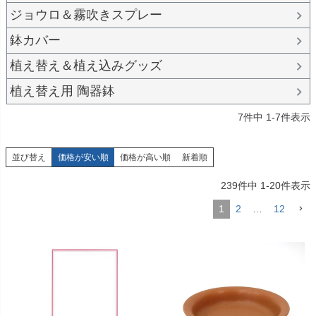
ジョウロ＆霧吹きスプレー
鉢カバー
植え替え＆植え込みグッズ
植え替え用 陶器鉢
7
件中
1
-
7
件表示
並び替え
価格が安い順
価格が高い順
新着順
239
件中
1
-
20
件表示
1
2
…
12