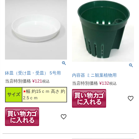
鉢皿（受け皿・受皿） 5号用
内容器 ミニ観葉植物用
当店特別価格
¥
121
税込
当店特別価格
¥
132
税込
幅 約15ｃｍ 高さ 約
サイズ
2.5ｃｍ