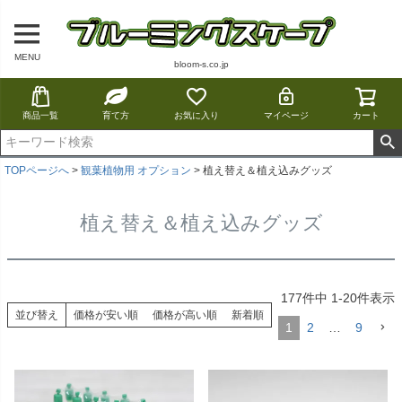
MENU
bloom-s.co.jp
商品一覧
育て方
お気に入り
マイページ
カート
TOPページへ
観葉植物用 オプション
植え替え＆植え込みグッズ
植え替え＆植え込みグッズ
177
件中
1
-
20
件表示
並び替え
価格が安い順
価格が高い順
新着順
1
2
…
9