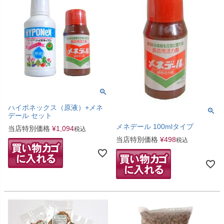
ハイポネックス（原液）+メネ
デール セット
メネデール 100mlタイプ
当店特別価格
¥
1,094
税込
当店特別価格
¥
498
税込