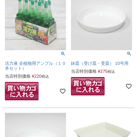
活力液 全植物用アンプル（１０
鉢皿（受け皿・受皿） 10号用
本セット）
当店特別価格
¥
275
税込
当店特別価格
¥
220
税込