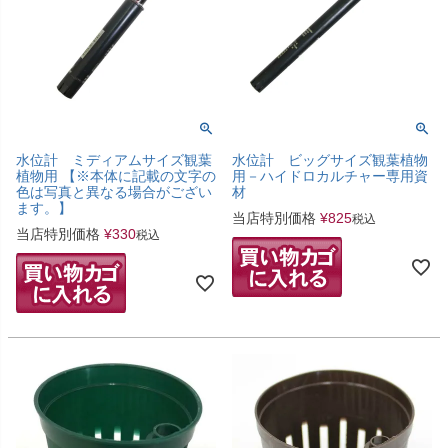
水位計 ミディアムサイズ観葉
水位計 ビッグサイズ観葉植物
植物用 【※本体に記載の文字の
用－ハイドロカルチャー専用資
色は写真と異なる場合がござい
材
ます。】
当店特別価格
¥
825
税込
当店特別価格
¥
330
税込