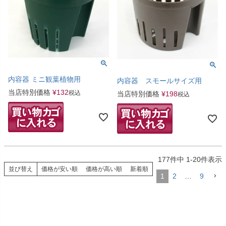
内容器 ミニ観葉植物用
内容器 スモールサイズ用
当店特別価格
¥
132
税込
当店特別価格
¥
198
税込
177
件中
1
-
20
件表示
並び替え
価格が安い順
価格が高い順
新着順
1
2
…
9