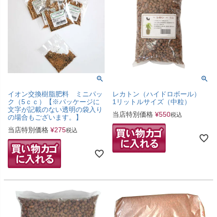
イオン交換樹脂肥料 ミニパッ
レカトン（ハイドロボール）
ク（5ｃｃ）【※パッケージに
1リットルサイズ（中粒）
文字が記載のない透明の袋入り
当店特別価格
¥
550
税込
の場合もございます。】
当店特別価格
¥
275
税込