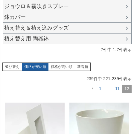
ジョウロ＆霧吹きスプレー
鉢カバー
植え替え＆植え込みグッズ
植え替え用 陶器鉢
7
件中
1
-
7
件表示
並び替え
価格が安い順
価格が高い順
新着順
239
件中
221
-
239
件表示
1
…
11
12