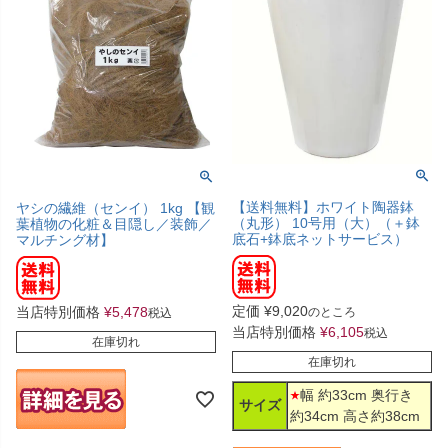
【送料無料】ホワイト陶器鉢
ヤシの繊維（センイ） 1kg 【観
（丸形） 10号用（大）（＋鉢
葉植物の化粧＆目隠し／装飾／
底石+鉢底ネットサービス）
マルチング材】
定価
¥
9,020
当店特別価格
¥
5,478
のところ
税込
当店特別価格
¥
6,105
税込
在庫切れ
在庫切れ
幅 約33cm 奥行き
サイズ
約34cm 高さ約38cm