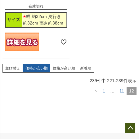
在庫切れ
幅 約32cm 奥行き
サイズ
約32cm 高さ約38cm
並び替え
価格が安い順
価格が高い順
新着順
239
件中
221
-
239
件表示
1
…
11
12
ペー