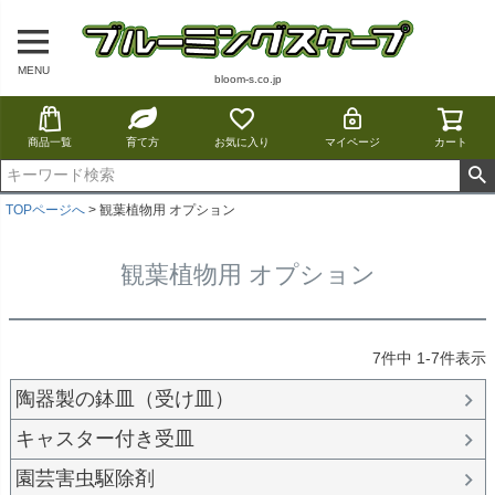
MENU
bloom-s.co.jp
商品一覧
育て方
お気に入り
マイページ
カート
TOPページへ
観葉植物用 オプション
観葉植物用 オプション
7
件中
1
-
7
件表示
陶器製の鉢皿（受け皿）
キャスター付き受皿
園芸害虫駆除剤