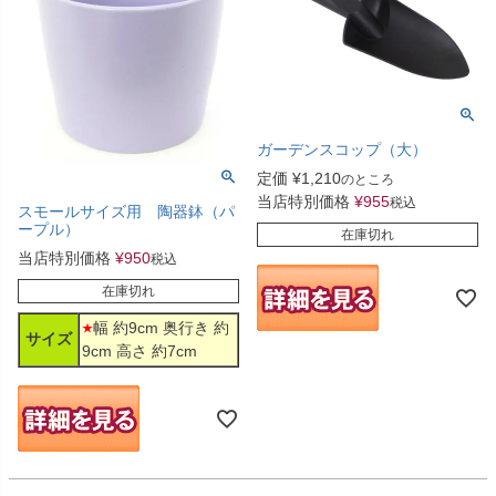
ガーデンスコップ（大）
定価
¥
1,210
のところ
当店特別価格
¥
955
税込
スモールサイズ用 陶器鉢（パ
ープル）
在庫切れ
当店特別価格
¥
950
税込
在庫切れ
幅 約9cm 奥行き 約
サイズ
9cm 高さ 約7cm