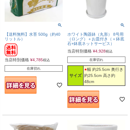
【送料無料】水苔 500g（約40
ホワイト陶器鉢（丸形） 8号用
リットル）
（ロング）＋お皿付き（＋鉢底
石+鉢底ネットサービス）
当店特別価格
¥
4,928
税込
当店特別価格
¥
4,785
在庫切れ
税込
在庫切れ
幅 約25.5cm 奥行き
サイズ
約25.5cm 高さ約
48cm