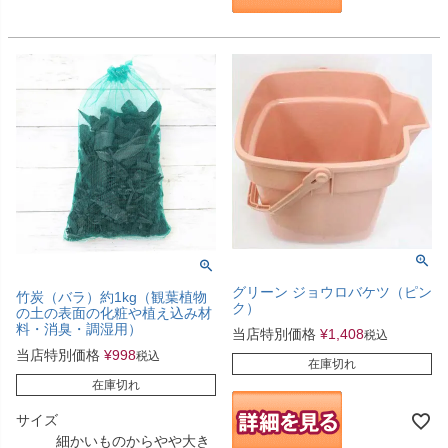
グリーン ジョウロバケツ（ピン
竹炭（バラ）約1kg（観葉植物
ク）
の土の表面の化粧や植え込み材
料・消臭・調湿用）
当店特別価格
¥
1,408
税込
当店特別価格
¥
998
税込
在庫切れ
在庫切れ
サイズ
細かいものからやや大き