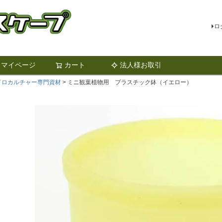
ロ
マイページ
カート
法人様お取引
検索
ドロカルチャー専門資材
ミニ観葉植物用 プラスチック鉢（イエロー）