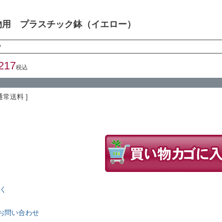
物用 プラスチック鉢（イエロー）
y
217
税込
通常送料
く
お問い合わせ