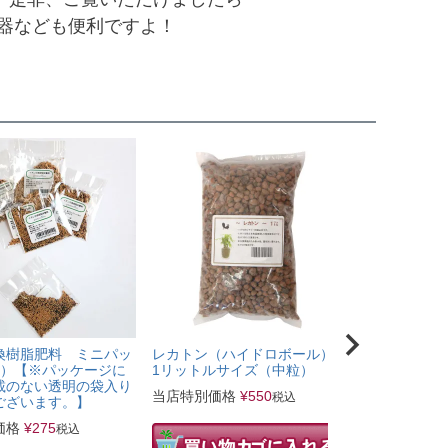
容器なども便利ですよ！
換樹脂肥料 ミニパッ
レカトン（ハイドロボール）
ミニ観葉植
ｃ）【※パッケージに
1リットルサイズ（中粒）
鉢（ピンク
載のない透明の袋入り
当店特別価格
¥
550
当店特別価
税込
ございます。】
価格
¥
275
税込
幅 
サイズ