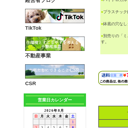
経営者ブログ
●
プラスチック
●
鉢底の穴なし
TikTok
●
別売りの「ミ
す。
不動産事業
CSR
営業日カレンダー