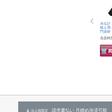
水位計
植え用
門資材
当店特
請求書払い 月締め決済可能
法人様限定