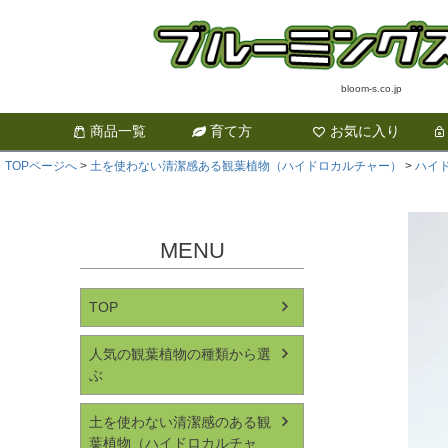
bloom-s.co.jp
商品一覧
育て方
お気に入り
TOPページへ
土を使わない清潔感ある観葉植物（ハイドロカルチャー）
ハイ
MENU
TOP
人気の観葉植物の種類から選
ぶ
土を使わない清潔感のある観
葉植物（ハイドロカルチャ