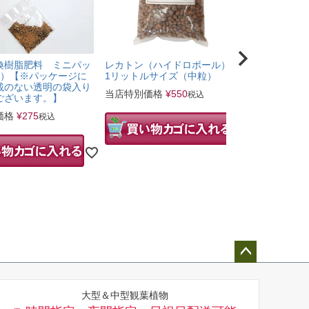
換樹脂肥料 ミニパッ
レカトン（ハイドロボール）
スモールサ
ｃ）【※パッケージに
1リットルサイズ（中粒）
リーン）
載のない透明の袋入り
当店特別価格
¥
550
当店特別価
税込
ございます。】
価格
¥
275
税込
幅 
サイズ
9c
ペー
ジト
大型＆中型観葉植物
ップ