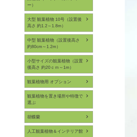
ー）
大型 観葉植物 10号（設置後
高さ 約1.2～1.8m）
中型 観葉植物（設置後高さ
約80cm～1.2m）
小型サイズの観葉植物（設置
後高さ 約20ｃｍ～1m）
観葉植物用 オプション
観葉植物を置き場所や特徴で
選ぶ
胡蝶蘭
人工観葉植物＆インテリア館