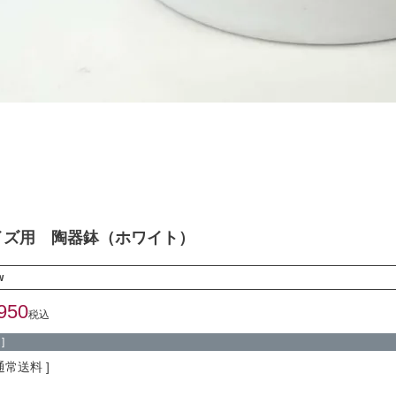
イズ用 陶器鉢（ホワイト）
w
950
税込
]
通常送料