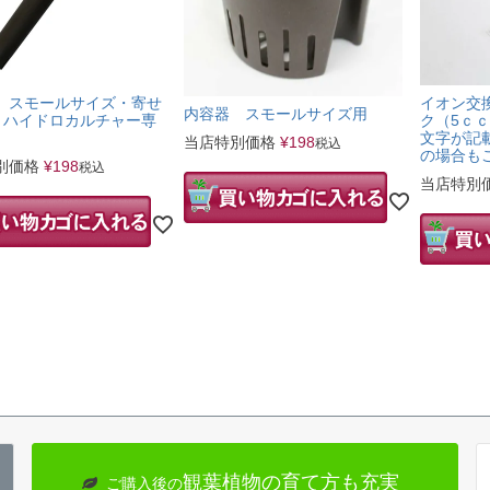
 スモールサイズ・寄せ
イオン交
内容器 スモールサイズ用
- ハイドロカルチャー専
ク（5ｃ
文字が記
当店特別価格
¥
198
税込
の場合も
別価格
¥
198
税込
当店特別
観葉植物の育て方も充実
ご購入後の