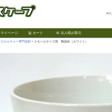
ロ
マイページ
カート
法人様お取引
検索
ドロカルチャー専門資材
スモールサイズ用 陶器鉢（ホワイト）