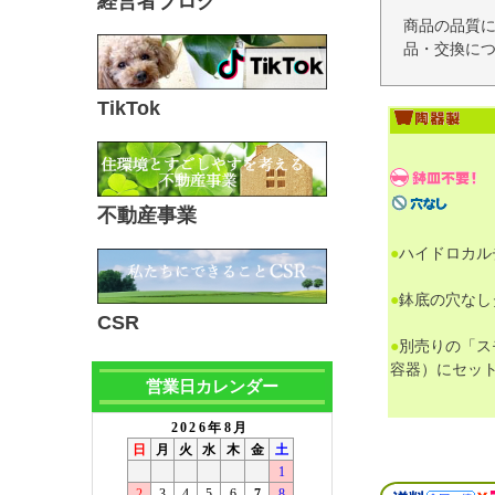
経営者ブログ
商品の品質
品・交換につ
TikTok
不動産事業
●
ハイドロカル
●
鉢底の穴なし
CSR
●
別売りの「ス
容器）にセッ
営業日カレンダー