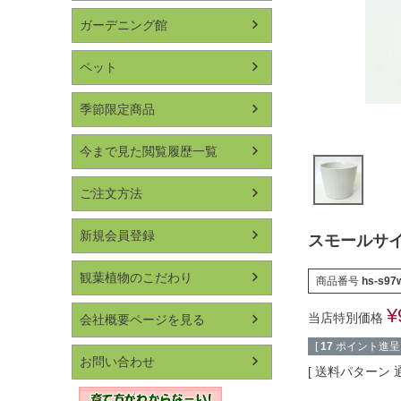
ガーデニング館
ペット
季節限定商品
今まで見た閲覧履歴一覧
ご注文方法
新規会員登録
スモールサ
観葉植物のこだわり
商品番号
hs-s97
¥
当店特別価格
会社概要ページを見る
[
17
ポイント進呈 
お問い合わせ
送料パターン